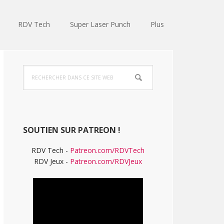
RDV Tech
Super Laser Punch
Plus
Barre
Rechercher
latérale
dans
ce
principale
site
Web
SOUTIEN SUR PATREON !
RDV Tech -
Patreon.com/RDVTech
RDV Jeux -
Patreon.com/RDVJeux