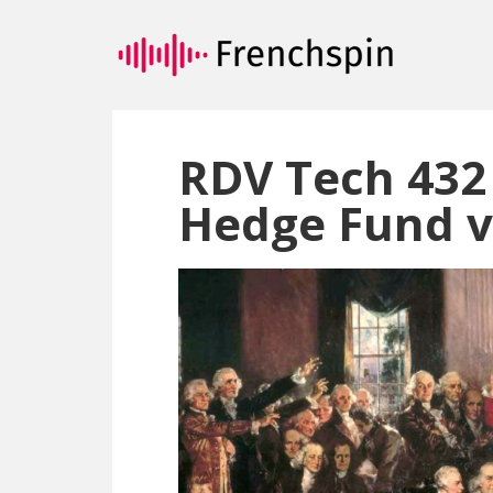
Passer
Passer
au
à
contenu
la
principal
barre
latérale
principale
RDV Tech 432 
Hedge Fund v