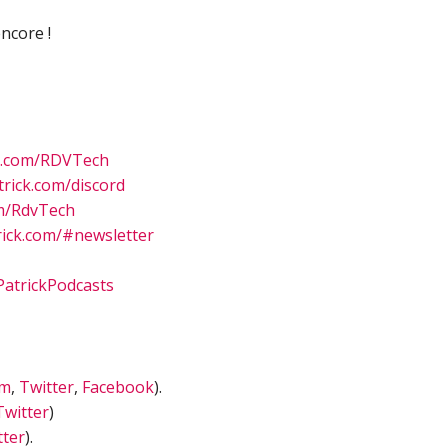
encore !
n.com/RDVTech
rick.com/discord
m/RdvTech
ick.com/#newsletter
atrickPodcasts
am
,
Twitter
,
Facebook
).
Twitter
)
tter
).