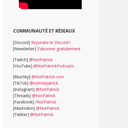
COMMUNAUTÉ ET RÉSEAUX
[Discord]
Rejoindre le Discord !
[Newsletter]
S’abonner gratuitement
[Twitch]
@NotPatrick
[YouTube]
@NotPatrickPodcasts
[BlueSky]
@NotPatrick.com
[TikTok]
@notnotpatrick
[Instagram]
@NotPatrick
[Threads]
@NotPatrick
[Facebook]
/NotPatrick
[Mastodon]
@NotPatrick
[Twitter]
@NotPatrick