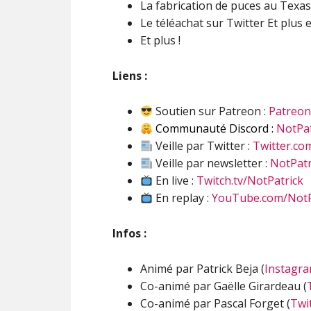
La fabrication de puces au Texas
Le téléachat sur Twitter Et plus 
Et plus !
Liens :
Soutien sur Patreon :
Patreo
Communauté Discord :
NotPat
Veille par Twitter :
Twitter.co
Veille par newsletter :
NotPatr
En live :
Twitch.tv/NotPatrick
En replay :
YouTube.com/NotP
Infos :
Animé par Patrick Beja (
Instagr
Co-animé par Gaëlle Girardeau (
Co-animé par Pascal Forget (
Twi