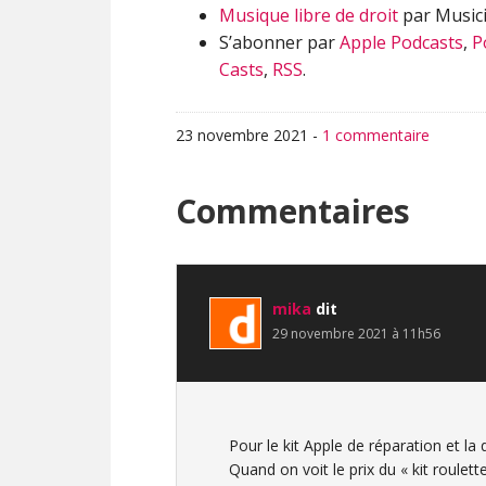
Musique libre de droit
par Musici
S’abonner par
Apple Podcasts
,
P
Casts
,
RSS
.
23 novembre 2021
-
1 commentaire
Interactions
Commentaires
du
lecteur
mika
dit
29 novembre 2021 à 11h56
Pour le kit Apple de réparation et la 
Quand on voit le prix du « kit roulet