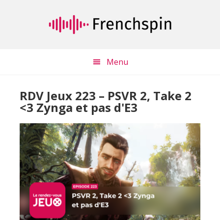
Passer
Passer
au
à
contenu
la
principal
barre
latérale
Menu
principale
RDV Jeux 223 – PSVR 2, Take 2
<3 Zynga et pas d'E3