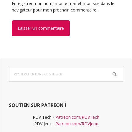
Enregistrer mon nom, mon e-mail et mon site dans le
navigateur pour mon prochain commentaire.
Barre
Rechercher
latérale
dans
ce
principale
site
Web
SOUTIEN SUR PATREON !
RDV Tech -
Patreon.com/RDVTech
RDV Jeux -
Patreon.com/RDVJeux