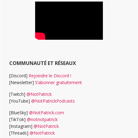
COMMUNAUTÉ ET RÉSEAUX
[Discord]
Rejoindre le Discord !
[Newsletter]
S’abonner gratuitement
[Twitch]
@NotPatrick
[YouTube]
@NotPatrickPodcasts
[BlueSky]
@NotPatrick.com
[TikTok]
@notnotpatrick
[Instagram]
@NotPatrick
[Threads]
@NotPatrick