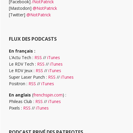
[Facebook]
/NotPatrick
[Mastodon]
@NotPatrick
[Twitter]
@NotPatrick
FLUX DES PODCASTS
En français :
L’Actu Tech :
RSS
//
iTunes
Le RDV Tech :
RSS
//
iTunes
Le RDV Jeux :
RSS
//
iTunes
Super Laser Punch :
RSS
//
iTunes
Positron :
RSS
//
iTunes
En anglais
(
frenchspin.com
) :
Phileas Club :
RSS
//
iTunes
Pixels :
RSS
//
iTunes
PODCAST PRIVÉ DES PATREOTES