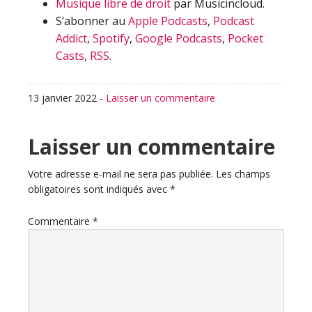
Musique libre de droit
par Musicincloud.
S’abonner au
Apple Podcasts
,
Podcast
Addict
,
Spotify
,
Google Podcasts
,
Pocket
Casts
,
RSS
.
13 janvier 2022
-
Laisser un commentaire
Interactions
Laisser un commentaire
du
Votre adresse e-mail ne sera pas publiée.
Les champs
obligatoires sont indiqués avec
*
lecteur
Commentaire
*