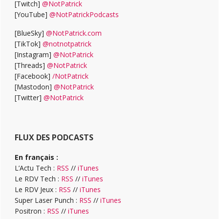
[Twitch]
@NotPatrick
[YouTube]
@NotPatrickPodcasts
[BlueSky]
@NotPatrick.com
[TikTok]
@notnotpatrick
[Instagram]
@NotPatrick
[Threads]
@NotPatrick
[Facebook]
/NotPatrick
[Mastodon]
@NotPatrick
[Twitter]
@NotPatrick
FLUX DES PODCASTS
En français :
L’Actu Tech :
RSS
//
iTunes
Le RDV Tech :
RSS
//
iTunes
Le RDV Jeux :
RSS
//
iTunes
Super Laser Punch :
RSS
//
iTunes
Positron :
RSS
//
iTunes