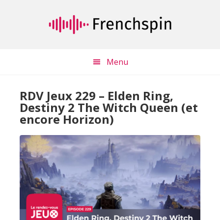
Passer
Passer
au
à
contenu
la
principal
barre
latérale
Menu
principale
RDV Jeux 229 – Elden Ring,
Destiny 2 The Witch Queen (et
encore Horizon)