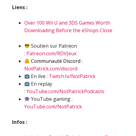
Liens :
Over 100 Wii U and 3DS Games Worth
Downloading Before the eShops Close
Soutien sur Patreon
:
Patreon.com/RDVJeux
Communauté Discord :
NotPatrick.com/discord
En live :
Twitch.tv/NotPatrick
En replay
:
YouTube.com/NotPatrickPodcasts
YouTube gaming :
YouTube.com/NotPatrick
Infos :