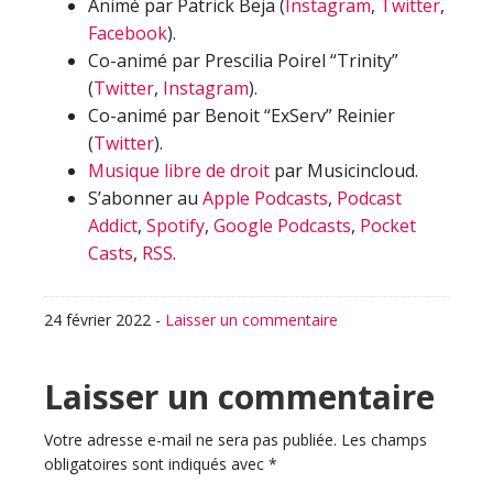
Animé par Patrick Beja (
Instagram
,
Twitter
,
Facebook
).
Co-animé par Prescilia Poirel “Trinity”
(
Twitter
,
Instagram
).
Co-animé par Benoit “ExServ” Reinier
(
Twitter
).
Musique libre de droit
par Musicincloud.
S’abonner au
Apple Podcasts
,
Podcast
Addict
,
Spotify
,
Google Podcasts
,
Pocket
Casts
,
RSS
.
24 février 2022
-
Laisser un commentaire
Interactions
Laisser un commentaire
du
Votre adresse e-mail ne sera pas publiée.
Les champs
obligatoires sont indiqués avec
*