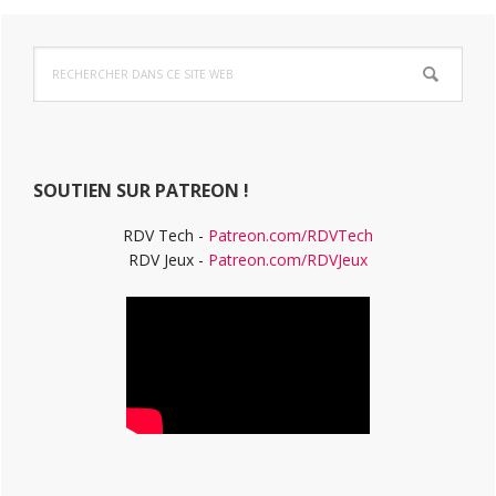
Barre
Rechercher
latérale
dans
ce
principale
site
Web
SOUTIEN SUR PATREON !
RDV Tech -
Patreon.com/RDVTech
RDV Jeux -
Patreon.com/RDVJeux