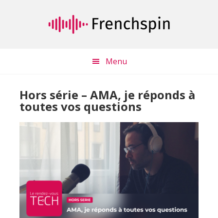
Passer
Passer
au
à
contenu
la
principal
barre
latérale
Menu
principale
Hors série – AMA, je réponds à
toutes vos questions