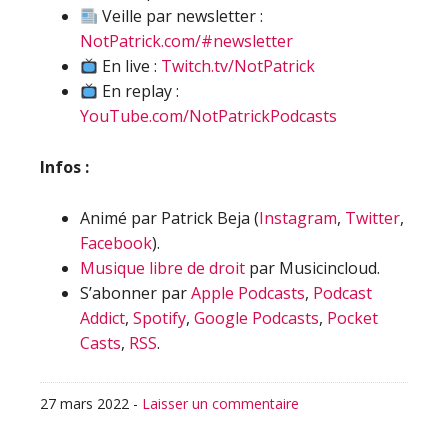
Veille par newsletter :
NotPatrick.com/#newsletter
En live :
Twitch.tv/NotPatrick
En replay :
YouTube.com/NotPatrickPodcasts
Infos :
Animé par Patrick Beja (
Instagram
,
Twitter
,
Facebook
).
Musique libre de droit
par Musicincloud.
S’abonner par
Apple Podcasts
,
Podcast
Addict
,
Spotify
,
Google Podcasts
,
Pocket
Casts
,
RSS
.
27 mars 2022
-
Laisser un commentaire