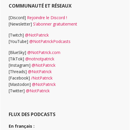
COMMUNAUTÉ ET RÉSEAUX
[Discord]
Rejoindre le Discord !
[Newsletter]
S’abonner gratuitement
[Twitch]
@NotPatrick
[YouTube]
@NotPatrickPodcasts
[BlueSky]
@NotPatrick.com
[TikTok]
@notnotpatrick
[Instagram]
@NotPatrick
[Threads]
@NotPatrick
[Facebook]
/NotPatrick
[Mastodon]
@NotPatrick
[Twitter]
@NotPatrick
FLUX DES PODCASTS
En français :