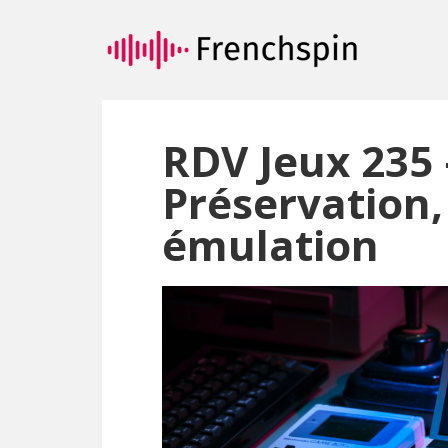
Passer
Passer
au
à
contenu
la
principal
barre
latérale
principale
RDV Jeux 235 –
Préservation,
émulation