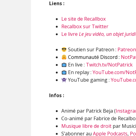
Liens :
Le site de Recallbox
Recalbox sur Twitter
Le livre
Le jeu vidéo, un objet jurid
Soutien sur Patreon :
Patreo
Communauté Discord :
NotPat
En live :
Twitch.tv/NotPatrick
En replay :
YouTube.com/NotP
YouTube gaming :
YouTube.c
Infos :
Animé par Patrick Beja (
Instagr
Co-animé par Fabrice de Recalbo
Musique libre de droit
par Musici
S’abonner au
Apple Podcasts
,
Po