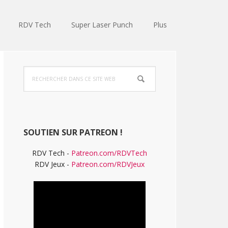
RDV Tech
Super Laser Punch
Plus
Barre
Rechercher
latérale
dans
ce
principale
site
Web
SOUTIEN SUR PATREON !
RDV Tech -
Patreon.com/RDVTech
RDV Jeux -
Patreon.com/RDVJeux