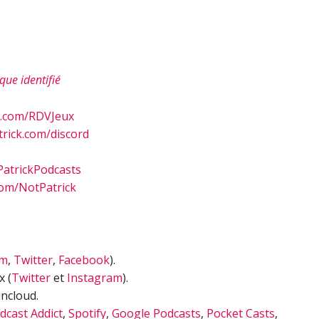
ique identifié
n.com/RDVJeux
rick.com/discord
atrickPodcasts
om/NotPatrick
am
,
Twitter
,
Facebook
).
x (
Twitter
et
Instagram
).
ncloud.
dcast Addict
,
Spotify
,
Google Podcasts
,
Pocket Casts
,