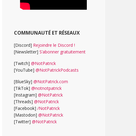
COMMUNAUTÉ ET RÉSEAUX
[Discord]
Rejoindre le Discord !
[Newsletter]
S’abonner gratuitement
[Twitch]
@NotPatrick
[YouTube]
@NotPatrickPodcasts
[BlueSky]
@NotPatrick.com
[TikTok]
@notnotpatrick
[Instagram]
@NotPatrick
[Threads]
@NotPatrick
[Facebook]
/NotPatrick
[Mastodon]
@NotPatrick
[Twitter]
@NotPatrick