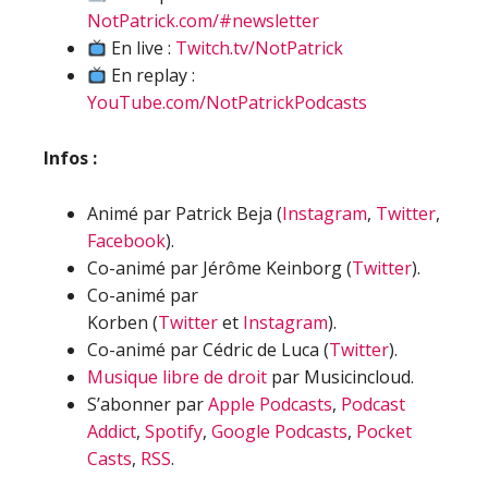
NotPatrick.com/#newsletter
En live :
Twitch.tv/NotPatrick
En replay :
YouTube.com/NotPatrickPodcasts
Infos :
Animé par Patrick Beja (
Instagram
,
Twitter
,
Facebook
).
Co-animé par Jérôme Keinborg (
Twitter
).
Co-animé par
Korben (
Twitter
et
Instagram
).
Co-animé par Cédric de Luca (
Twitter
).
Musique libre de droit
par Musicincloud.
S’abonner par
Apple Podcasts
,
Podcast
Addict
,
Spotify
,
Google Podcasts
,
Pocket
Casts
,
RSS
.