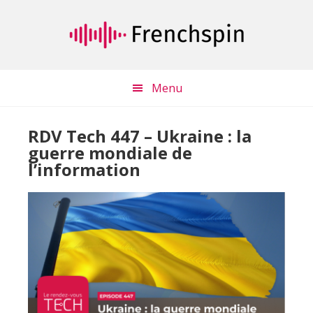
Passer
Passer
au
à
contenu
la
principal
barre
latérale
Menu
principale
RDV Tech 447 – Ukraine : la
guerre mondiale de
l’information