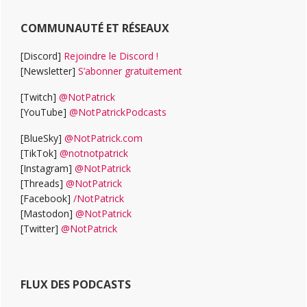
COMMUNAUTÉ ET RÉSEAUX
[Discord]
Rejoindre le Discord !
[Newsletter]
S’abonner gratuitement
[Twitch]
@NotPatrick
[YouTube]
@NotPatrickPodcasts
[BlueSky]
@NotPatrick.com
[TikTok]
@notnotpatrick
[Instagram]
@NotPatrick
[Threads]
@NotPatrick
[Facebook]
/NotPatrick
[Mastodon]
@NotPatrick
[Twitter]
@NotPatrick
FLUX DES PODCASTS