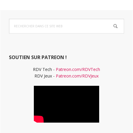
Barre
Rechercher
latérale
dans
ce
principale
site
Web
SOUTIEN SUR PATREON !
RDV Tech -
Patreon.com/RDVTech
RDV Jeux -
Patreon.com/RDVJeux