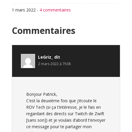
1 mars 2022
-
4 commentaires
Interactions
Commentaires
du
lecteur
LeGriz_
dit
2 mars 2022 à 7h38
Bonjour Patrick,
C’est la deuxième fois que j’écoute le
RDV Tech (si ça t’intéresse, je le fais en
regardant des directs sur Twitch de Zwift
[sans son]) et je voulais d’abord t’envoyer
ce message pour te partager mon