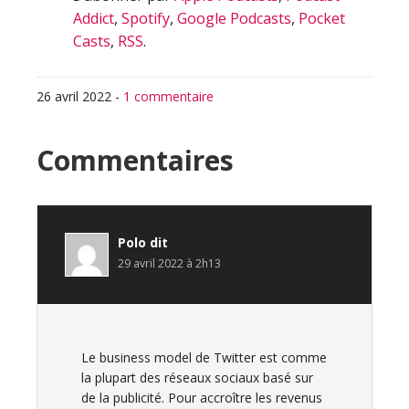
Addict
,
Spotify
,
Google Podcasts
,
Pocket
Casts
,
RSS
.
26 avril 2022
-
1 commentaire
Interactions
Commentaires
du
lecteur
Polo
dit
29 avril 2022 à 2h13
Le business model de Twitter est comme
la plupart des réseaux sociaux basé sur
de la publicité. Pour accroître les revenus