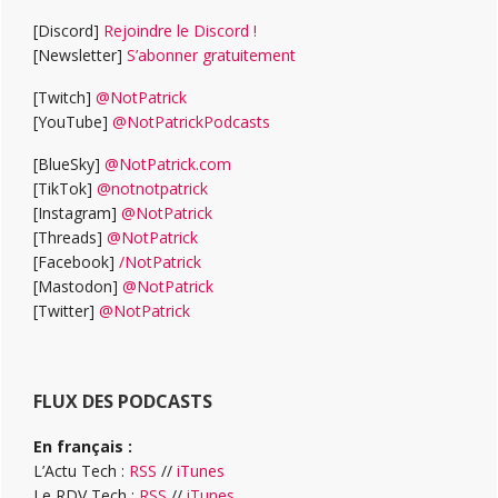
[Discord]
Rejoindre le Discord !
[Newsletter]
S’abonner gratuitement
[Twitch]
@NotPatrick
[YouTube]
@NotPatrickPodcasts
[BlueSky]
@NotPatrick.com
[TikTok]
@notnotpatrick
[Instagram]
@NotPatrick
[Threads]
@NotPatrick
[Facebook]
/NotPatrick
[Mastodon]
@NotPatrick
[Twitter]
@NotPatrick
FLUX DES PODCASTS
En français :
L’Actu Tech :
RSS
//
iTunes
Le RDV Tech :
RSS
//
iTunes