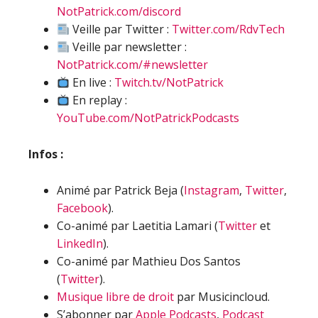
NotPatrick.com/discord
Veille par Twitter :
Twitter.com/RdvTech
Veille par newsletter :
NotPatrick.com/#newsletter
En live :
Twitch.tv/NotPatrick
En replay :
YouTube.com/NotPatrickPodcasts
Infos :
Animé par Patrick Beja (
Instagram
,
Twitter
,
Facebook
).
Co-animé par Laetitia Lamari (
Twitter
et
LinkedIn
).
Co-animé par Mathieu Dos Santos
(
Twitter
).
Musique libre de droit
par Musicincloud.
S’abonner par
Apple Podcasts
,
Podcast