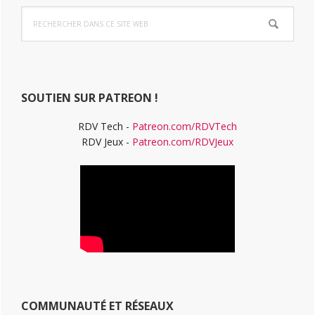
Barre
Rechercher
latérale
dans
ce
principale
site
Web
SOUTIEN SUR PATREON !
RDV Tech -
Patreon.com/RDVTech
RDV Jeux -
Patreon.com/RDVJeux
COMMUNAUTÉ ET RÉSEAUX