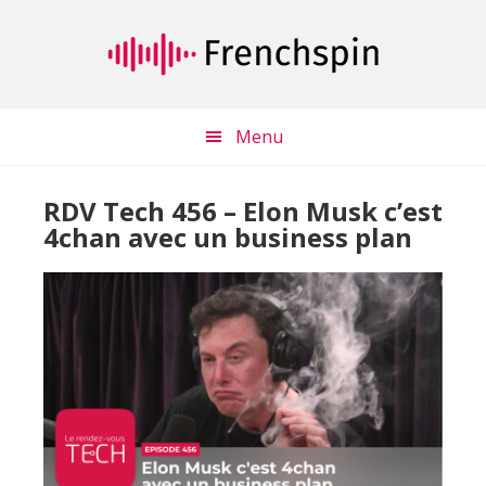
Passer
Passer
au
à
contenu
la
principal
barre
latérale
Menu
principale
RDV Tech 456 – Elon Musk c’est
4chan avec un business plan