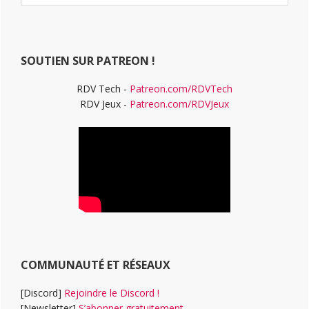
ce
principale
site
Web
SOUTIEN SUR PATREON !
RDV Tech -
Patreon.com/RDVTech
RDV Jeux -
Patreon.com/RDVJeux
COMMUNAUTÉ ET RÉSEAUX
[Discord]
Rejoindre le Discord !
[Newsletter]
S’abonner gratuitement