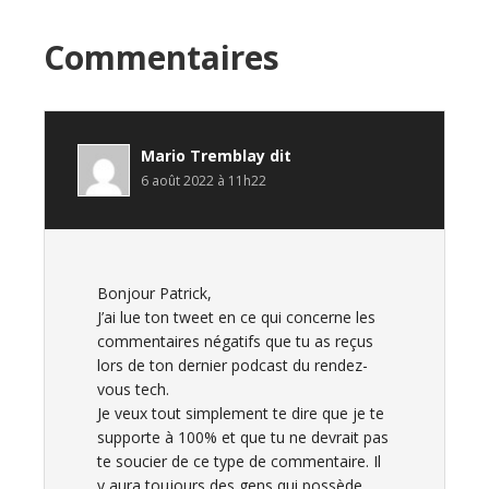
Interactions
Commentaires
du
lecteur
Mario Tremblay
dit
6 août 2022 à 11h22
Bonjour Patrick,
J’ai lue ton tweet en ce qui concerne les
commentaires négatifs que tu as reçus
lors de ton dernier podcast du rendez-
vous tech.
Je veux tout simplement te dire que je te
supporte à 100% et que tu ne devrait pas
te soucier de ce type de commentaire. Il
y aura toujours des gens qui possède