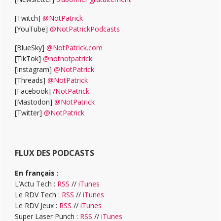
[Twitch]
@NotPatrick
[YouTube]
@NotPatrickPodcasts
[BlueSky]
@NotPatrick.com
[TikTok]
@notnotpatrick
[Instagram]
@NotPatrick
[Threads]
@NotPatrick
[Facebook]
/NotPatrick
[Mastodon]
@NotPatrick
[Twitter]
@NotPatrick
FLUX DES PODCASTS
En français :
L’Actu Tech :
RSS
//
iTunes
Le RDV Tech :
RSS
//
iTunes
Le RDV Jeux :
RSS
//
iTunes
Super Laser Punch :
RSS
//
iTunes