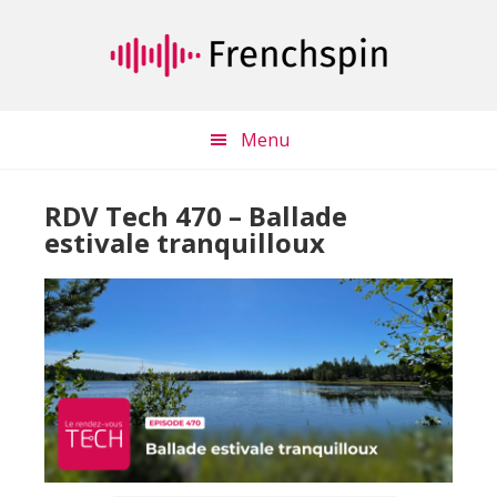
Passer
Passer
au
à
contenu
la
principal
barre
latérale
Menu
principale
RDV Tech 470 – Ballade
estivale tranquilloux