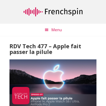
Passer
Passer
au
à
contenu
la
principal
barre
latérale
Menu
principale
RDV Tech 477 – Apple fait
passer la pilule