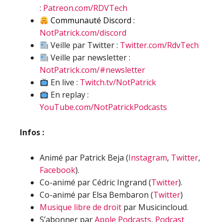
:
Patreon.com/RDVTech
Communauté Discord :
NotPatrick.com/discord
Veille par Twitter :
Twitter.com/RdvTech
Veille par newsletter :
NotPatrick.com/#newsletter
En live :
Twitch.tv/NotPatrick
En replay :
YouTube.com/NotPatrickPodcasts
Infos :
Animé par Patrick Beja (
Instagram
,
Twitter
,
Facebook
).
Co-animé par Cédric Ingrand (
Twitter
).
Co-animé par Elsa Bembaron (
Twitter
)
Musique libre de droit
par Musicincloud.
S’abonner par
Apple Podcasts
,
Podcast