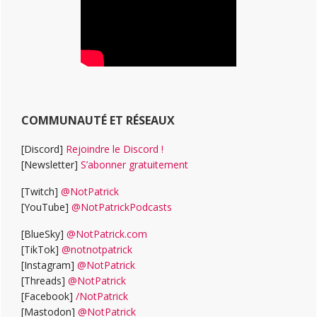
COMMUNAUTÉ ET RÉSEAUX
[Discord]
Rejoindre le Discord !
[Newsletter]
S’abonner gratuitement
[Twitch]
@NotPatrick
[YouTube]
@NotPatrickPodcasts
[BlueSky]
@NotPatrick.com
[TikTok]
@notnotpatrick
[Instagram]
@NotPatrick
[Threads]
@NotPatrick
[Facebook]
/NotPatrick
[Mastodon]
@NotPatrick