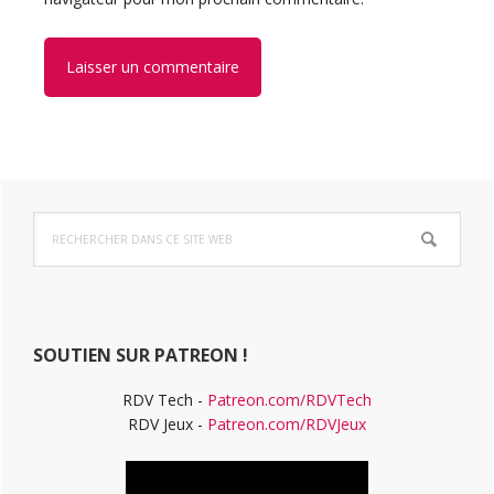
Barre
Rechercher
latérale
dans
ce
principale
site
Web
SOUTIEN SUR PATREON !
RDV Tech -
Patreon.com/RDVTech
RDV Jeux -
Patreon.com/RDVJeux