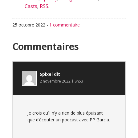
Casts
,
RSS
.
25 octobre 2022
-
1 commentaire
Interactions
Commentaires
du
lecteur
Spixel
dit
2 novembre 2022 à 8h53
Je crois qu’il n’y a rien de plus épuisant
que d’écouter un podcast avec PP Garcia.