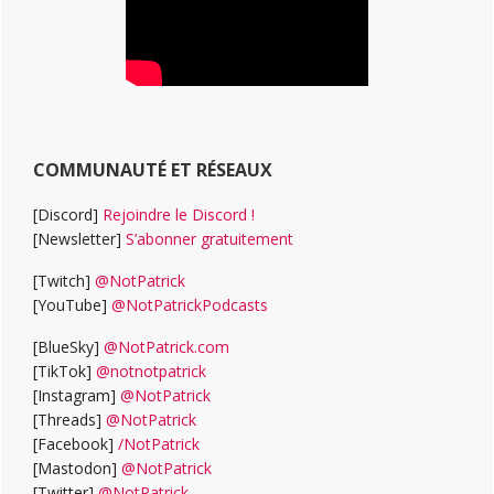
COMMUNAUTÉ ET RÉSEAUX
[Discord]
Rejoindre le Discord !
[Newsletter]
S’abonner gratuitement
[Twitch]
@NotPatrick
[YouTube]
@NotPatrickPodcasts
[BlueSky]
@NotPatrick.com
[TikTok]
@notnotpatrick
[Instagram]
@NotPatrick
[Threads]
@NotPatrick
[Facebook]
/NotPatrick
[Mastodon]
@NotPatrick
[Twitter]
@NotPatrick