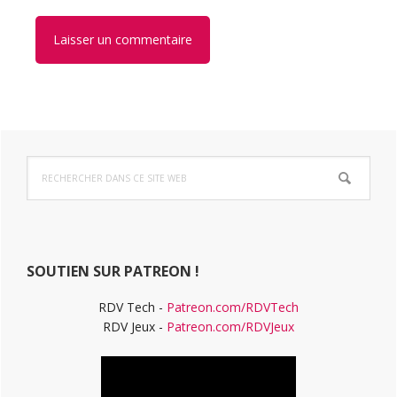
Barre
Rechercher
latérale
dans
ce
principale
site
Web
SOUTIEN SUR PATREON !
RDV Tech -
Patreon.com/RDVTech
RDV Jeux -
Patreon.com/RDVJeux