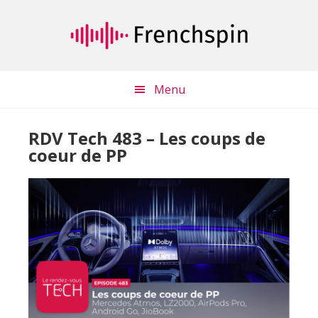
Passer
Passer
au
à
contenu
la
principal
barre
latérale
Menu
principale
RDV Tech 483 – Les coups de
coeur de PP