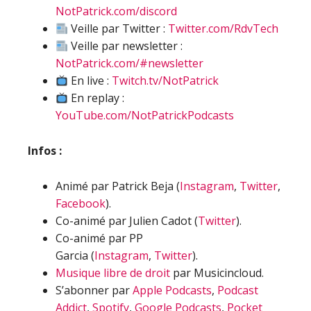
NotPatrick.com/discord
Veille par Twitter :
Twitter.com/RdvTech
Veille par newsletter :
NotPatrick.com/#newsletter
En live :
Twitch.tv/NotPatrick
En replay :
YouTube.com/NotPatrickPodcasts
Infos :
Animé par Patrick Beja (
Instagram
,
Twitter
,
Facebook
).
Co-animé par Julien Cadot (
Twitter
).
Co-animé par PP
Garcia (
Instagram
,
Twitter
).
Musique libre de droit
par Musicincloud.
S’abonner par
Apple Podcasts
,
Podcast
Addict
,
Spotify
,
Google Podcasts
,
Pocket