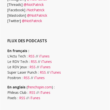
[Threads]
@NotPatrick
[Facebook]
/NotPatrick
[Mastodon]
@NotPatrick
[Twitter]
@NotPatrick
FLUX DES PODCASTS
En français :
L’Actu Tech :
RSS
//
iTunes
Le RDV Tech :
RSS
//
iTunes
Le RDV Jeux :
RSS
//
iTunes
Super Laser Punch :
RSS
//
iTunes
Positron :
RSS
//
iTunes
En anglais
(
frenchspin.com
) :
Phileas Club :
RSS
//
iTunes
Pixels :
RSS
//
iTunes