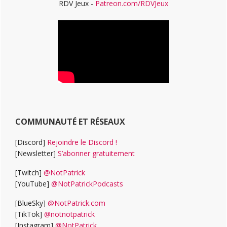
RDV Jeux -
Patreon.com/RDVJeux
COMMUNAUTÉ ET RÉSEAUX
[Discord]
Rejoindre le Discord !
[Newsletter]
S’abonner gratuitement
[Twitch]
@NotPatrick
[YouTube]
@NotPatrickPodcasts
[BlueSky]
@NotPatrick.com
[TikTok]
@notnotpatrick
[Instagram]
@NotPatrick