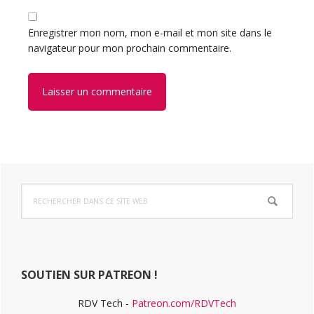
Enregistrer mon nom, mon e-mail et mon site dans le
navigateur pour mon prochain commentaire.
Barre
Rechercher
latérale
dans
ce
principale
site
Web
SOUTIEN SUR PATREON !
RDV Tech -
Patreon.com/RDVTech