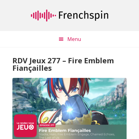
Passer
Passer
au
à
contenu
la
principal
barre
latérale
Menu
principale
RDV Jeux 277 – Fire Emblem
Fiançailles