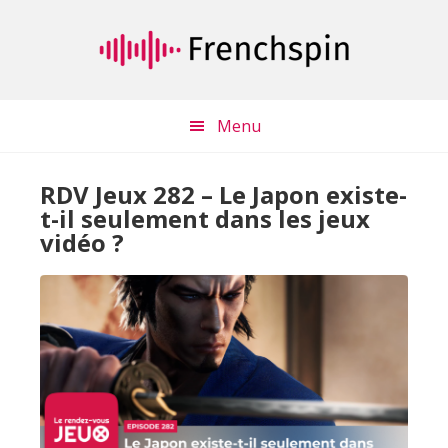
Passer
Passer
au
à
contenu
la
principal
barre
latérale
Menu
principale
RDV Jeux 282 – Le Japon existe-
t-il seulement dans les jeux
vidéo ?