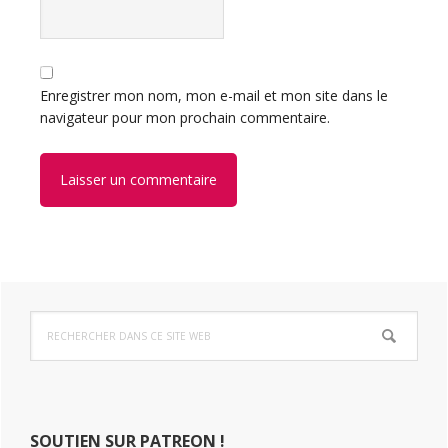
Enregistrer mon nom, mon e-mail et mon site dans le
navigateur pour mon prochain commentaire.
Barre
Rechercher
latérale
dans
ce
principale
site
Web
SOUTIEN SUR PATREON !