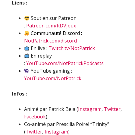
Liens :
Soutien sur Patreon
:
Patreon.com/RDVJeux
Communauté Discord :
NotPatrick.com/discord
En live :
Twitch.tv/NotPatrick
En replay
:
YouTube.com/NotPatrickPodcasts
YouTube gaming :
YouTube.com/NotPatrick
Infos :
Animé par Patrick Beja (
Instagram
,
Twitter
,
Facebook
).
Co-animé par Prescilia Poirel “Trinity”
(
Twitter
,
Instagram
).