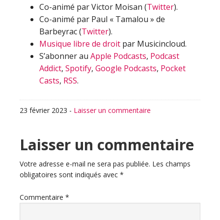
Co-animé par Victor Moisan (
Twitter
).
Co-animé par Paul « Tamalou » de
Barbeyrac (
Twitter
).
Musique libre de droit
par Musicincloud.
S’abonner au
Apple Podcasts
,
Podcast
Addict
,
Spotify
,
Google Podcasts
,
Pocket
Casts
,
RSS
.
23 février 2023
-
Laisser un commentaire
Interactions
Laisser un commentaire
du
Votre adresse e-mail ne sera pas publiée.
Les champs
obligatoires sont indiqués avec
*
lecteur
Commentaire
*