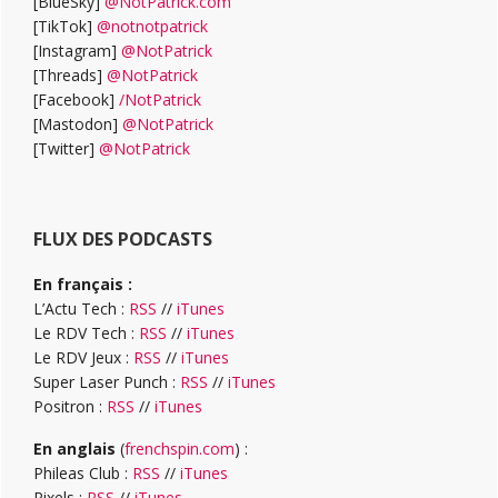
[BlueSky]
@NotPatrick.com
[TikTok]
@notnotpatrick
[Instagram]
@NotPatrick
[Threads]
@NotPatrick
[Facebook]
/NotPatrick
[Mastodon]
@NotPatrick
[Twitter]
@NotPatrick
FLUX DES PODCASTS
En français :
L’Actu Tech :
RSS
//
iTunes
Le RDV Tech :
RSS
//
iTunes
Le RDV Jeux :
RSS
//
iTunes
Super Laser Punch :
RSS
//
iTunes
Positron :
RSS
//
iTunes
En anglais
(
frenchspin.com
) :
Phileas Club :
RSS
//
iTunes
Pixels :
RSS
//
iTunes