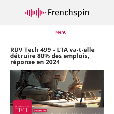
Passer
Passer
au
à
contenu
la
principal
barre
latérale
Menu
principale
RDV Tech 499 – L’IA va-t-elle
détruire 80% des emplois,
réponse en 2024