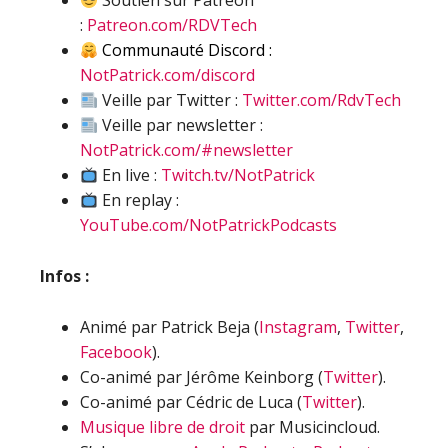
Soutien sur Patreon
:
Patreon.com/RDVTech
Communauté Discord :
NotPatrick.com/discord
Veille par Twitter :
Twitter.com/RdvTech
Veille par newsletter :
NotPatrick.com/#newsletter
En live :
Twitch.tv/NotPatrick
En replay :
YouTube.com/NotPatrickPodcasts
Infos :
Animé par Patrick Beja (
Instagram
,
Twitter
,
Facebook
).
Co-animé par Jérôme Keinborg (
Twitter
).
Co-animé par Cédric de Luca (
Twitter
).
Musique libre de droit
par Musicincloud.