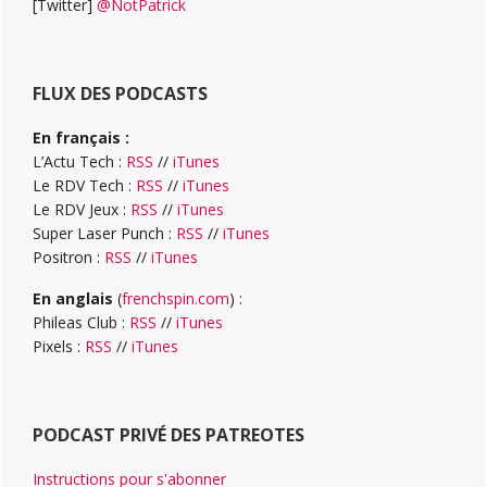
[Twitter]
@NotPatrick
FLUX DES PODCASTS
En français :
L’Actu Tech :
RSS
//
iTunes
Le RDV Tech :
RSS
//
iTunes
Le RDV Jeux :
RSS
//
iTunes
Super Laser Punch :
RSS
//
iTunes
Positron :
RSS
//
iTunes
En anglais
(
frenchspin.com
) :
Phileas Club :
RSS
//
iTunes
Pixels :
RSS
//
iTunes
PODCAST PRIVÉ DES PATREOTES
Instructions pour s'abonner