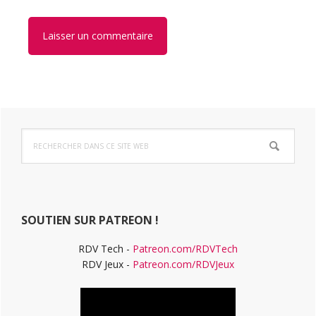
Barre
Rechercher
latérale
dans
ce
principale
site
Web
SOUTIEN SUR PATREON !
RDV Tech -
Patreon.com/RDVTech
RDV Jeux -
Patreon.com/RDVJeux