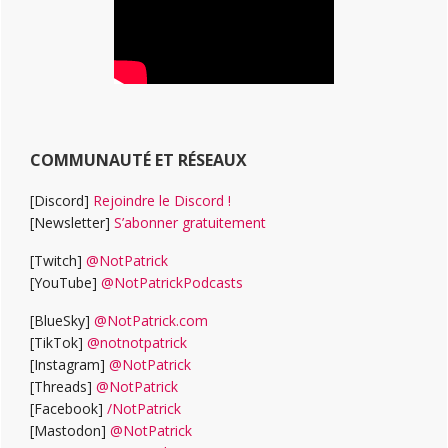
COMMUNAUTÉ ET RÉSEAUX
[Discord]
Rejoindre le Discord !
[Newsletter]
S’abonner gratuitement
[Twitch]
@NotPatrick
[YouTube]
@NotPatrickPodcasts
[BlueSky]
@NotPatrick.com
[TikTok]
@notnotpatrick
[Instagram]
@NotPatrick
[Threads]
@NotPatrick
[Facebook]
/NotPatrick
[Mastodon]
@NotPatrick