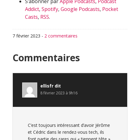
S’abonner par
Apple Podcasts
,
Podcast
Addict
,
Spotify
,
Google Podcasts
,
Pocket
Casts
,
RSS
.
7 février 2023
-
2 commentaires
Interactions
Commentaires
du
lecteur
ellisfr
dit
8 février 2023 à 9h16
C’est toujours intéressant d’avoir Jérôme
et Cédric dans le rendez-vous tech, ils
font partie des rares qui « tiennent tête »