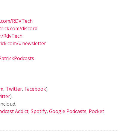
n.com/RDVTech
rick.com/discord
m/RdvTech
ick.com/#newsletter
atrickPodcasts
am
,
Twitter
,
Facebook
).
itter
).
ncloud.
odcast Addict
,
Spotify
,
Google Podcasts
,
Pocket