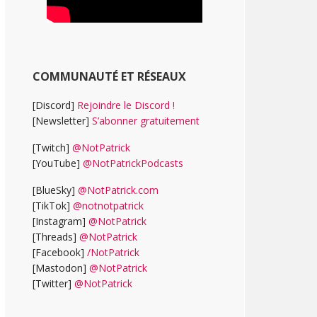
COMMUNAUTÉ ET RÉSEAUX
[Discord]
Rejoindre le Discord !
[Newsletter]
S’abonner gratuitement
[Twitch]
@NotPatrick
[YouTube]
@NotPatrickPodcasts
[BlueSky]
@NotPatrick.com
[TikTok]
@notnotpatrick
[Instagram]
@NotPatrick
[Threads]
@NotPatrick
[Facebook]
/NotPatrick
[Mastodon]
@NotPatrick
[Twitter]
@NotPatrick