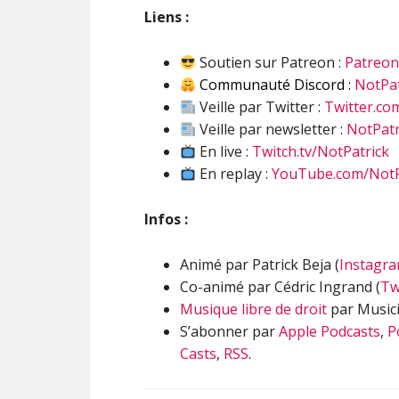
Liens :
Soutien sur Patreon :
Patreo
Communauté Discord :
NotPat
Veille par Twitter :
Twitter.co
Veille par newsletter :
NotPatr
En live :
Twitch.tv/NotPatrick
En replay :
YouTube.com/NotP
Infos :
Animé par Patrick Beja (
Instagr
Co-animé par Cédric Ingrand (
Tw
Musique libre de droit
par Musici
S’abonner par
Apple Podcasts
,
P
Casts
,
RSS
.