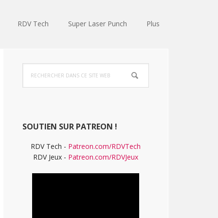
RDV Tech
Super Laser Punch
Plus
Barre
Rechercher
latérale
dans
ce
principale
site
Web
SOUTIEN SUR PATREON !
RDV Tech -
Patreon.com/RDVTech
RDV Jeux -
Patreon.com/RDVJeux