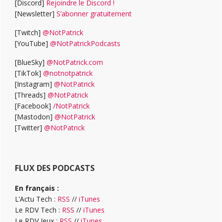
[Discord]
Rejoindre le Discord !
[Newsletter]
S’abonner gratuitement
[Twitch]
@NotPatrick
[YouTube]
@NotPatrickPodcasts
[BlueSky]
@NotPatrick.com
[TikTok]
@notnotpatrick
[Instagram]
@NotPatrick
[Threads]
@NotPatrick
[Facebook]
/NotPatrick
[Mastodon]
@NotPatrick
[Twitter]
@NotPatrick
FLUX DES PODCASTS
En français :
L’Actu Tech :
RSS
//
iTunes
Le RDV Tech :
RSS
//
iTunes
Le RDV Jeux :
RSS
//
iTunes