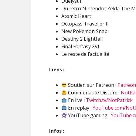
Duelyst II
Du rétro Nintendo : Zelda The M
Atomic Heart
Octopass Traveller II
New Pokemon Snap
Destiny 2 Lightfall
Final Fantasy XVI
Le reste de l’actualité
Liens :
Soutien sur Patreon :
Patreo
Communauté Discord :
NotPat
En live :
Twitch.tv/NotPatrick
En replay :
YouTube.com/NotP
YouTube gaming :
YouTube.c
Infos :