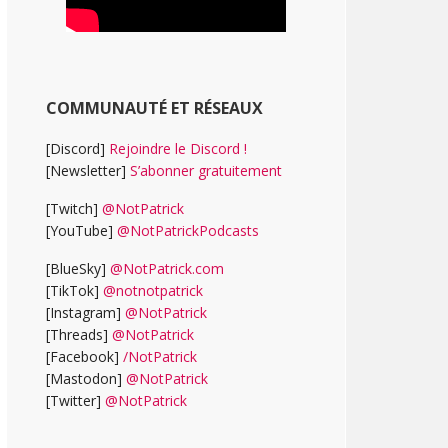
COMMUNAUTÉ ET RÉSEAUX
[Discord]
Rejoindre le Discord !
[Newsletter]
S’abonner gratuitement
[Twitch]
@NotPatrick
[YouTube]
@NotPatrickPodcasts
[BlueSky]
@NotPatrick.com
[TikTok]
@notnotpatrick
[Instagram]
@NotPatrick
[Threads]
@NotPatrick
[Facebook]
/NotPatrick
[Mastodon]
@NotPatrick
[Twitter]
@NotPatrick