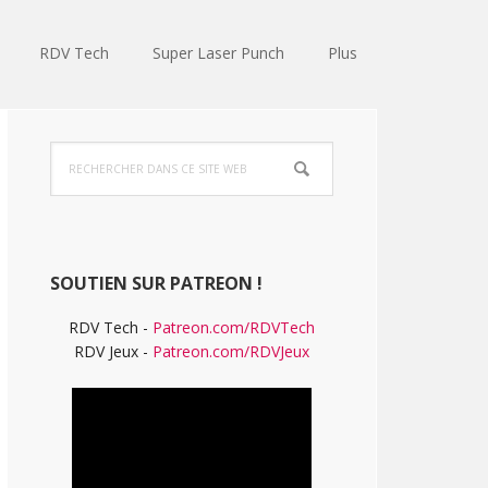
RDV Tech
Super Laser Punch
Plus
Barre
Rechercher
latérale
dans
ce
principale
site
Web
SOUTIEN SUR PATREON !
RDV Tech -
Patreon.com/RDVTech
RDV Jeux -
Patreon.com/RDVJeux