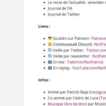
Le reste de l’actualité : amendes
Journal de l’IA
Journal de Twitter
Liens :
Soutien sur Patreon :
Patreo
Communauté Discord :
NotPat
Veille par Twitter :
Twitter.co
Veille par newsletter :
NotPatr
En live :
Twitch.tv/NotPatrick
En replay :
YouTube.com/NotP
Infos :
Animé par Patrick Beja (
Instagr
Co-animé par Cédric de Luca (
Twi
Musique libre de droit
par Musici