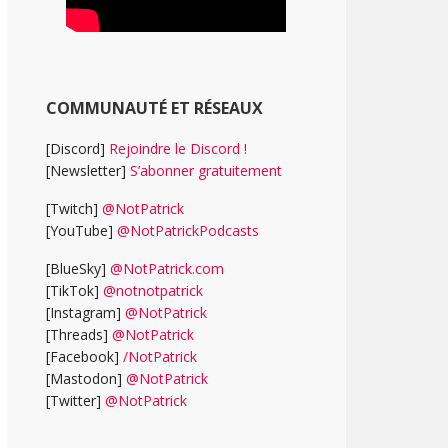
COMMUNAUTÉ ET RÉSEAUX
[Discord]
Rejoindre le Discord !
[Newsletter]
S’abonner gratuitement
[Twitch]
@NotPatrick
[YouTube]
@NotPatrickPodcasts
[BlueSky]
@NotPatrick.com
[TikTok]
@notnotpatrick
[Instagram]
@NotPatrick
[Threads]
@NotPatrick
[Facebook]
/NotPatrick
[Mastodon]
@NotPatrick
[Twitter]
@NotPatrick