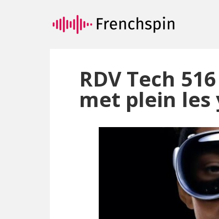
Passer
Passer
au
à
contenu
la
principal
barre
latérale
principale
RDV Tech 516
met plein les