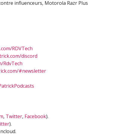
 contre influenceurs, Motorola Razr Plus
n.com/RDVTech
rick.com/discord
m/RdvTech
ick.com/#newsletter
atrickPodcasts
am
,
Twitter
,
Facebook
).
tter
).
ncloud.