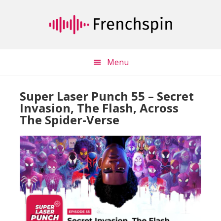
Passer
Passer
au
à
contenu
la
principal
barre
latérale
Menu
principale
Super Laser Punch 55 – Secret
Invasion, The Flash, Across
The Spider-Verse