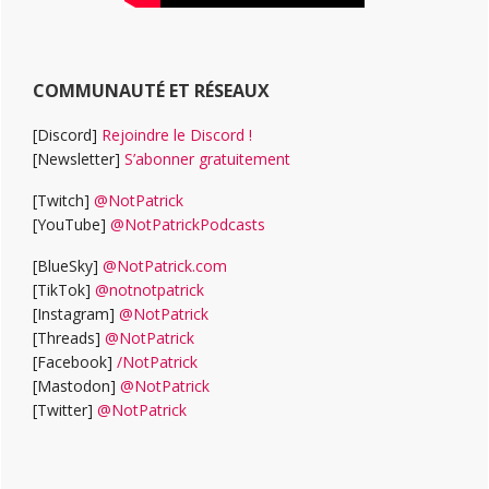
COMMUNAUTÉ ET RÉSEAUX
[Discord]
Rejoindre le Discord !
[Newsletter]
S’abonner gratuitement
[Twitch]
@NotPatrick
[YouTube]
@NotPatrickPodcasts
[BlueSky]
@NotPatrick.com
[TikTok]
@notnotpatrick
[Instagram]
@NotPatrick
[Threads]
@NotPatrick
[Facebook]
/NotPatrick
[Mastodon]
@NotPatrick
[Twitter]
@NotPatrick