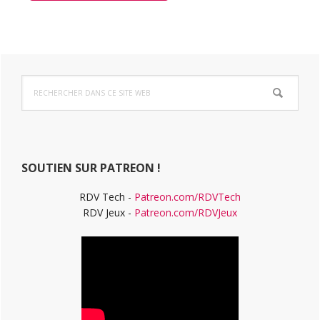
Barre
Rechercher
latérale
dans
ce
principale
site
Web
SOUTIEN SUR PATREON !
RDV Tech -
Patreon.com/RDVTech
RDV Jeux -
Patreon.com/RDVJeux