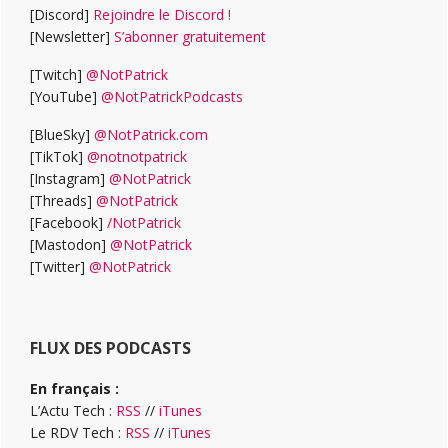
[Discord]
Rejoindre le Discord !
[Newsletter]
S’abonner gratuitement
[Twitch]
@NotPatrick
[YouTube]
@NotPatrickPodcasts
[BlueSky]
@NotPatrick.com
[TikTok]
@notnotpatrick
[Instagram]
@NotPatrick
[Threads]
@NotPatrick
[Facebook]
/NotPatrick
[Mastodon]
@NotPatrick
[Twitter]
@NotPatrick
FLUX DES PODCASTS
En français :
L’Actu Tech :
RSS
//
iTunes
Le RDV Tech :
RSS
//
iTunes