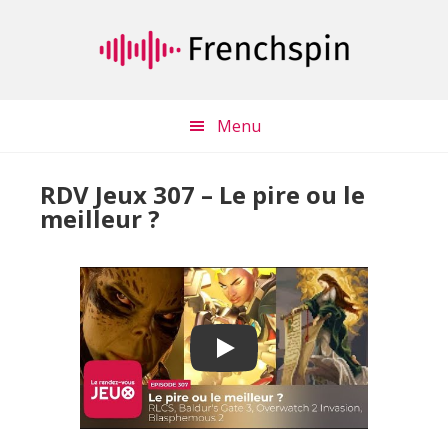
Passer
Passer
au
à
contenu
la
principal
barre
latérale
Menu
principale
RDV Jeux 307 – Le pire ou le
meilleur ?
Play