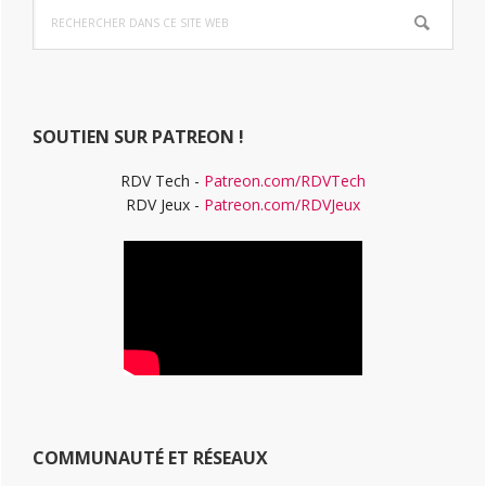
Rechercher
latérale
dans
ce
principale
site
Web
SOUTIEN SUR PATREON !
RDV Tech -
Patreon.com/RDVTech
RDV Jeux -
Patreon.com/RDVJeux
COMMUNAUTÉ ET RÉSEAUX