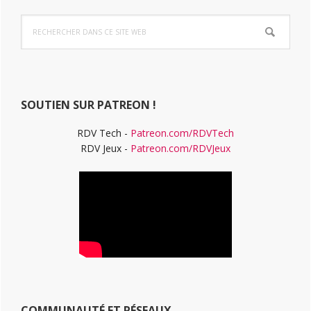
Barre
Rechercher
latérale
dans
ce
principale
site
Web
SOUTIEN SUR PATREON !
RDV Tech -
Patreon.com/RDVTech
RDV Jeux -
Patreon.com/RDVJeux
COMMUNAUTÉ ET RÉSEAUX