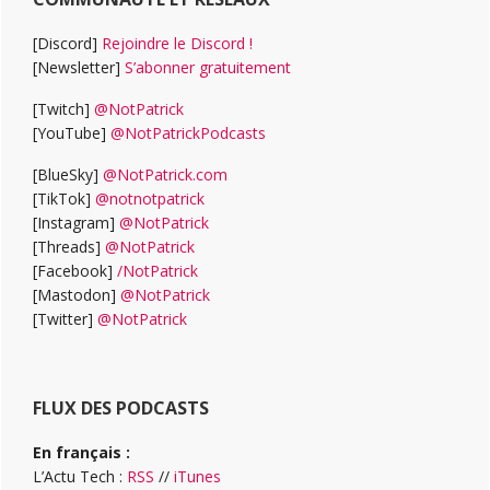
[Discord]
Rejoindre le Discord !
[Newsletter]
S’abonner gratuitement
[Twitch]
@NotPatrick
[YouTube]
@NotPatrickPodcasts
[BlueSky]
@NotPatrick.com
[TikTok]
@notnotpatrick
[Instagram]
@NotPatrick
[Threads]
@NotPatrick
[Facebook]
/NotPatrick
[Mastodon]
@NotPatrick
[Twitter]
@NotPatrick
FLUX DES PODCASTS
En français :
L’Actu Tech :
RSS
//
iTunes