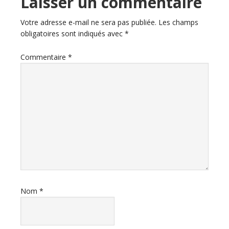
Interactions
Laisser un commentaire
du
Votre adresse e-mail ne sera pas publiée.
Les champs
obligatoires sont indiqués avec
*
lecteur
Commentaire
*
Nom
*