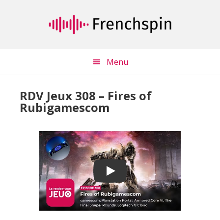
Passer
Passer
au
à
contenu
la
principal
barre
latérale
Menu
principale
RDV Jeux 308 – Fires of
Rubigamescom
Play