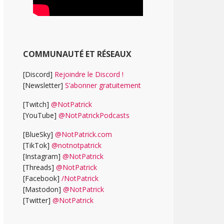
COMMUNAUTÉ ET RÉSEAUX
[Discord]
Rejoindre le Discord !
[Newsletter]
S’abonner gratuitement
[Twitch]
@NotPatrick
[YouTube]
@NotPatrickPodcasts
[BlueSky]
@NotPatrick.com
[TikTok]
@notnotpatrick
[Instagram]
@NotPatrick
[Threads]
@NotPatrick
[Facebook]
/NotPatrick
[Mastodon]
@NotPatrick
[Twitter]
@NotPatrick