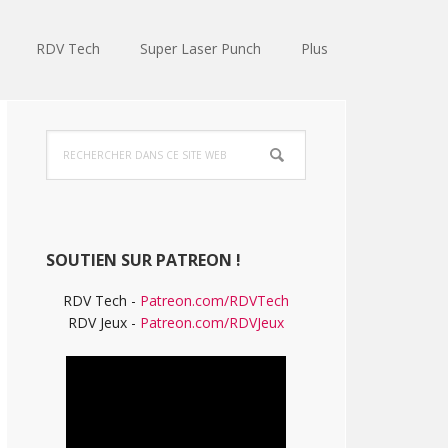
RDV Tech
Super Laser Punch
Plus
Barre
Rechercher
latérale
dans
ce
principale
site
Web
SOUTIEN SUR PATREON !
RDV Tech -
Patreon.com/RDVTech
RDV Jeux -
Patreon.com/RDVJeux