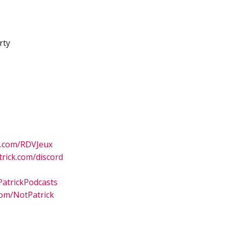
rty
n.com/RDVJeux
rick.com/discord
atrickPodcasts
om/NotPatrick