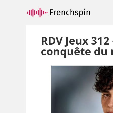
Passer
Passer
au
à
contenu
la
principal
barre
latérale
principale
RDV Jeux 312 
conquête du