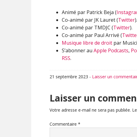
Animé par Patrick Beja (
Instagr
Co-animé par JK Lauret (
Twitter
)
Co-animé par TMDJC (
Twitter
).
Co-animé par Paul Arrivé (
Twitte
Musique libre de droit
par Musici
S’abonner au
Apple Podcasts
,
Po
RSS
.
21 septembre 2023
-
Laisser un commentai
Interactions
Laisser un commen
du
Votre adresse e-mail ne sera pas publiée.
Le
lecteur
Commentaire
*