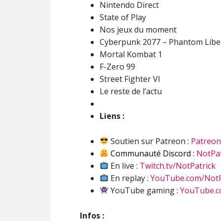
Nintendo Direct
State of Play
Nos jeux du moment
Cyberpunk 2077 – Phantom Libe
Mortal Kombat 1
F-Zero 99
Street Fighter VI
Le reste de l’actu
Liens :
Soutien sur Patreon :
Patreo
Communauté Discord :
NotPat
En live :
Twitch.tv/NotPatrick
En replay :
YouTube.com/NotP
YouTube gaming :
YouTube.c
Infos :