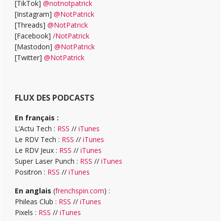
[TikTok]
@notnotpatrick
[Instagram]
@NotPatrick
[Threads]
@NotPatrick
[Facebook]
/NotPatrick
[Mastodon]
@NotPatrick
[Twitter]
@NotPatrick
FLUX DES PODCASTS
En français :
L’Actu Tech :
RSS
//
iTunes
Le RDV Tech :
RSS
//
iTunes
Le RDV Jeux :
RSS
//
iTunes
Super Laser Punch :
RSS
//
iTunes
Positron :
RSS
//
iTunes
En anglais
(
frenchspin.com
) :
Phileas Club :
RSS
//
iTunes
Pixels :
RSS
//
iTunes