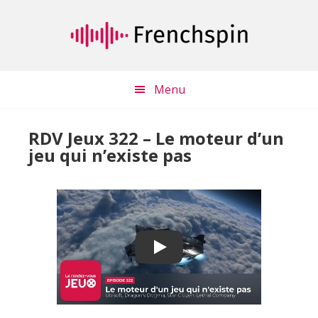
Passer
Passer
au
à
contenu
la
principal
barre
latérale
Menu
principale
RDV Jeux 322 – Le moteur d’un
jeu qui n’existe pas
Play