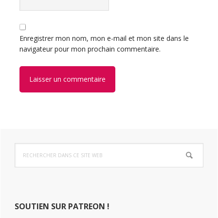
Enregistrer mon nom, mon e-mail et mon site dans le
navigateur pour mon prochain commentaire.
Barre
Rechercher
latérale
dans
ce
principale
site
Web
SOUTIEN SUR PATREON !