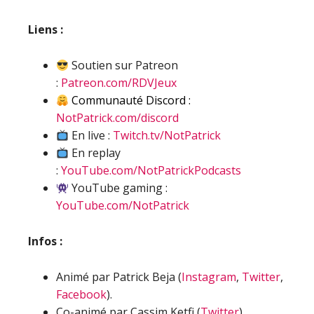
Liens :
Soutien sur Patreon
:
Patreon.com/RDVJeux
Communauté Discord :
NotPatrick.com/discord
En live :
Twitch.tv/NotPatrick
En replay
:
YouTube.com/NotPatrickPodcasts
YouTube gaming :
YouTube.com/NotPatrick
Infos :
Animé par Patrick Beja (
Instagram
,
Twitter
,
Facebook
).
Co-animé par Cassim Ketfi (
Twitter
).