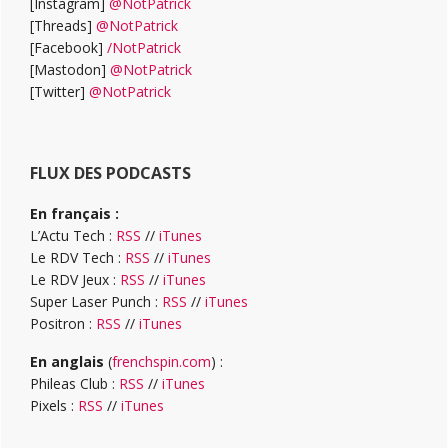
[Instagram]
@NotPatrick
[Threads]
@NotPatrick
[Facebook]
/NotPatrick
[Mastodon]
@NotPatrick
[Twitter]
@NotPatrick
FLUX DES PODCASTS
En français :
L’Actu Tech :
RSS
//
iTunes
Le RDV Tech :
RSS
//
iTunes
Le RDV Jeux :
RSS
//
iTunes
Super Laser Punch :
RSS
//
iTunes
Positron :
RSS
//
iTunes
En anglais
(
frenchspin.com
) :
Phileas Club :
RSS
//
iTunes
Pixels :
RSS
//
iTunes