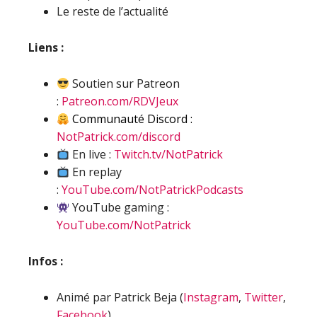
Le reste de l’actualité
Liens :
Soutien sur Patreon
:
Patreon.com/RDVJeux
Communauté Discord :
NotPatrick.com/discord
En live :
Twitch.tv/NotPatrick
En replay
:
YouTube.com/NotPatrickPodcasts
YouTube gaming :
YouTube.com/NotPatrick
Infos :
Animé par Patrick Beja (
Instagram
,
Twitter
,
Facebook
).