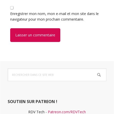
Enregistrer mon nom, mon e-mail et mon site dans le
navigateur pour mon prochain commentaire.
Barre
Rechercher
latérale
dans
ce
principale
site
Web
SOUTIEN SUR PATREON !
RDV Tech -
Patreon.com/RDVTech