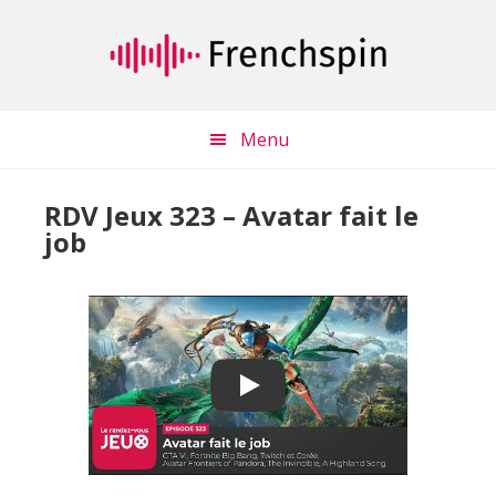
Passer
Passer
au
à
contenu
la
principal
barre
latérale
Menu
principale
RDV Jeux 323 – Avatar fait le
job
Play