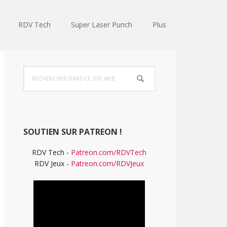
RDV Tech
Super Laser Punch
Plus
Barre
Rechercher
latérale
dans
ce
principale
site
Web
SOUTIEN SUR PATREON !
RDV Tech -
Patreon.com/RDVTech
RDV Jeux -
Patreon.com/RDVJeux