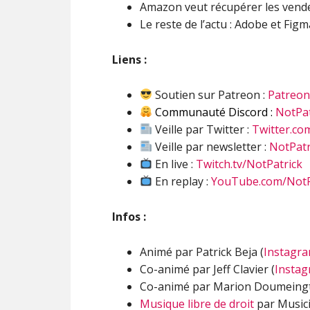
Amazon veut récupérer les vende
Le reste de l’actu : Adobe et Fig
Liens :
Soutien sur Patreon :
Patreo
Communauté Discord :
NotPat
Veille par Twitter :
Twitter.co
Veille par newsletter :
NotPatr
En live :
Twitch.tv/NotPatrick
En replay :
YouTube.com/NotP
Infos :
Animé par Patrick Beja (
Instagr
Co-animé par Jeff Clavier (
Insta
Co-animé par Marion Doumeingt
Musique libre de droit
par Musici