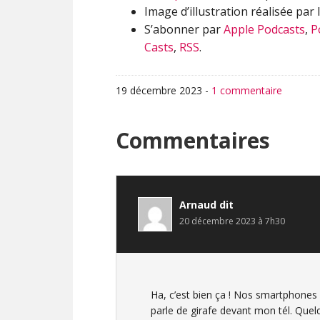
Image d’illustration réalisée par 
S’abonner par
Apple Podcasts
,
P
Casts
,
RSS
.
19 décembre 2023
-
1 commentaire
Interactions
Commentaires
du
lecteur
Arnaud
dit
20 décembre 2023 à 7h30
Ha, c’est bien ça ! Nos smartphones o
parle de girafe devant mon tél. Quelq