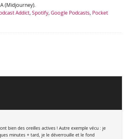
IA (Midjourney).
odcast Addict
,
Spotify
,
Google Podcasts
,
Pocket
nt bien des oreilles actives ! Autre exemple vécu : je
ues minutes + tard, je le déverrouille et le fond