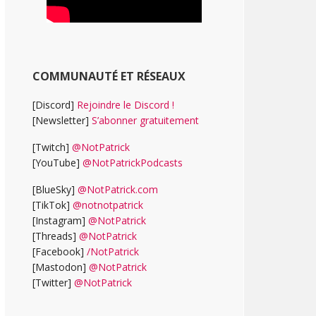
COMMUNAUTÉ ET RÉSEAUX
[Discord]
Rejoindre le Discord !
[Newsletter]
S’abonner gratuitement
[Twitch]
@NotPatrick
[YouTube]
@NotPatrickPodcasts
[BlueSky]
@NotPatrick.com
[TikTok]
@notnotpatrick
[Instagram]
@NotPatrick
[Threads]
@NotPatrick
[Facebook]
/NotPatrick
[Mastodon]
@NotPatrick
[Twitter]
@NotPatrick