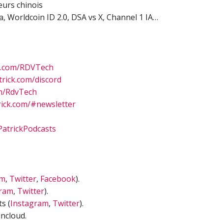
urs chinois
ma, Worldcoin ID 2.0, DSA vs X, Channel 1 IA…
n.com/RDVTech
rick.com/discord
m/RdvTech
ick.com/#newsletter
atrickPodcasts
am
,
Twitter
,
Facebook
).
gram
,
Twitter
).
s (
Instagram
,
Twitter
).
ncloud.