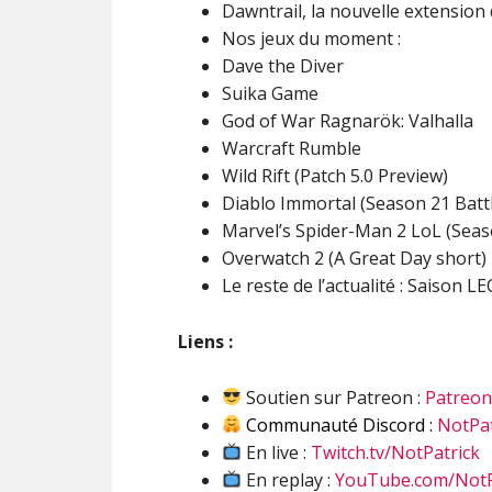
Dawntrail, la nouvelle extension 
Nos jeux du moment :
Dave the Diver
Suika Game
God of War Ragnarök: Valhalla
Warcraft Rumble
Wild Rift (Patch 5.0 Preview)
Diablo Immortal (Season 21 Batt
Marvel’s Spider-Man 2 LoL (Seas
Overwatch 2 (A Great Day short)
Le reste de l’actualité : Saison L
Liens :
Soutien sur Patreon :
Patreo
Communauté Discord :
NotPat
En live :
Twitch.tv/NotPatrick
En replay :
YouTube.com/NotP