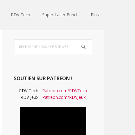
RDV Tech
Super Laser Punch
Plus
Barre
Rechercher
latérale
dans
ce
principale
site
Web
SOUTIEN SUR PATREON !
RDV Tech -
Patreon.com/RDVTech
RDV Jeux -
Patreon.com/RDVJeux