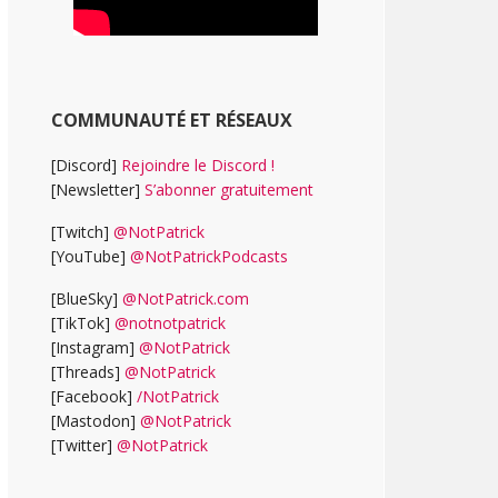
COMMUNAUTÉ ET RÉSEAUX
[Discord]
Rejoindre le Discord !
[Newsletter]
S’abonner gratuitement
[Twitch]
@NotPatrick
[YouTube]
@NotPatrickPodcasts
[BlueSky]
@NotPatrick.com
[TikTok]
@notnotpatrick
[Instagram]
@NotPatrick
[Threads]
@NotPatrick
[Facebook]
/NotPatrick
[Mastodon]
@NotPatrick
[Twitter]
@NotPatrick