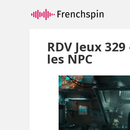
Passer
Passer
au
à
contenu
la
principal
barre
latérale
principale
RDV Jeux 329 
les NPC