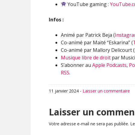
YouTube gaming :
YouTube.c
Infos :
Animé par Patrick Beja (
Instagr
Co-animé par Maïté “Eskarina” (
Co-animé par Mallory Delicourt (
Musique libre de droit
par Musici
S’abonner au
Apple Podcasts
,
Po
RSS
.
11 janvier 2024
-
Laisser un commentaire
Interactions
Laisser un commen
du
Votre adresse e-mail ne sera pas publiée.
Le