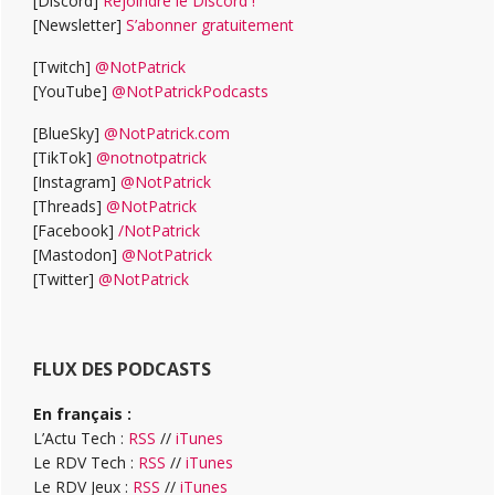
[Discord]
Rejoindre le Discord !
[Newsletter]
S’abonner gratuitement
[Twitch]
@NotPatrick
[YouTube]
@NotPatrickPodcasts
[BlueSky]
@NotPatrick.com
[TikTok]
@notnotpatrick
[Instagram]
@NotPatrick
[Threads]
@NotPatrick
[Facebook]
/NotPatrick
[Mastodon]
@NotPatrick
[Twitter]
@NotPatrick
FLUX DES PODCASTS
En français :
L’Actu Tech :
RSS
//
iTunes
Le RDV Tech :
RSS
//
iTunes
Le RDV Jeux :
RSS
//
iTunes