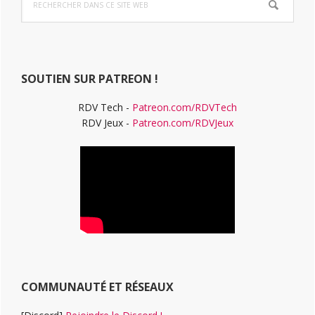
latérale
dans
ce
principale
site
Web
SOUTIEN SUR PATREON !
RDV Tech -
Patreon.com/RDVTech
RDV Jeux -
Patreon.com/RDVJeux
COMMUNAUTÉ ET RÉSEAUX