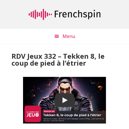
Passer
Passer
au
à
contenu
la
principal
barre
latérale
Menu
principale
RDV Jeux 332 – Tekken 8, le
coup de pied à l’étrier
Play