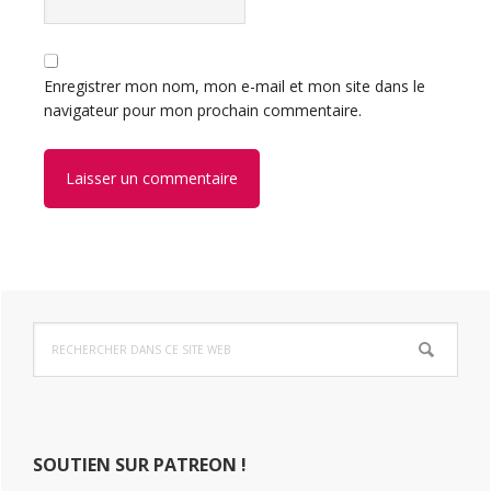
Enregistrer mon nom, mon e-mail et mon site dans le
navigateur pour mon prochain commentaire.
Barre
Rechercher
latérale
dans
ce
principale
site
Web
SOUTIEN SUR PATREON !