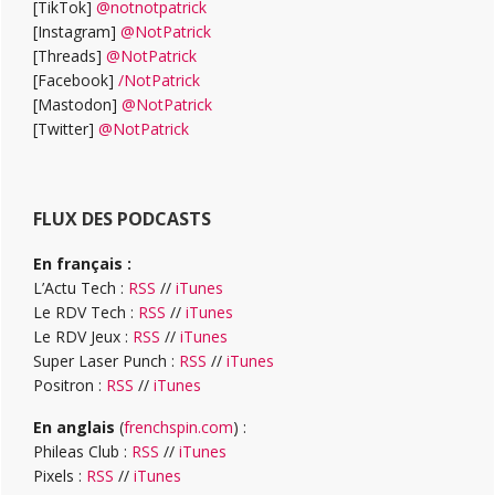
[TikTok]
@notnotpatrick
[Instagram]
@NotPatrick
[Threads]
@NotPatrick
[Facebook]
/NotPatrick
[Mastodon]
@NotPatrick
[Twitter]
@NotPatrick
FLUX DES PODCASTS
En français :
L’Actu Tech :
RSS
//
iTunes
Le RDV Tech :
RSS
//
iTunes
Le RDV Jeux :
RSS
//
iTunes
Super Laser Punch :
RSS
//
iTunes
Positron :
RSS
//
iTunes
En anglais
(
frenchspin.com
) :
Phileas Club :
RSS
//
iTunes
Pixels :
RSS
//
iTunes