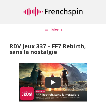
Passer
Passer
au
à
contenu
la
principal
barre
latérale
Menu
principale
RDV Jeux 337 – FF7 Rebirth,
sans la nostalgie
Play