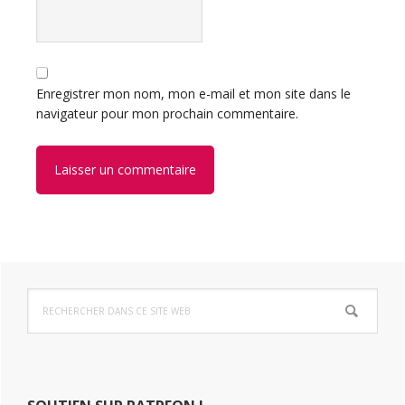
Enregistrer mon nom, mon e-mail et mon site dans le
navigateur pour mon prochain commentaire.
Barre
Rechercher
latérale
dans
ce
principale
site
Web