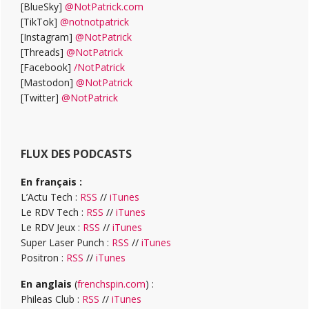
[BlueSky]
@NotPatrick.com
[TikTok]
@notnotpatrick
[Instagram]
@NotPatrick
[Threads]
@NotPatrick
[Facebook]
/NotPatrick
[Mastodon]
@NotPatrick
[Twitter]
@NotPatrick
FLUX DES PODCASTS
En français :
L’Actu Tech :
RSS
//
iTunes
Le RDV Tech :
RSS
//
iTunes
Le RDV Jeux :
RSS
//
iTunes
Super Laser Punch :
RSS
//
iTunes
Positron :
RSS
//
iTunes
En anglais
(
frenchspin.com
) :
Phileas Club :
RSS
//
iTunes