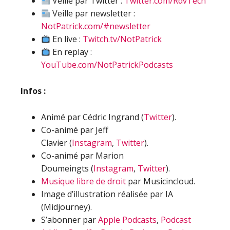
Veille par Twitter :
Twitter.com/RdvTech
Veille par newsletter :
NotPatrick.com/#newsletter
En live :
Twitch.tv/NotPatrick
En replay :
YouTube.com/NotPatrickPodcasts
Infos :
Animé par Cédric Ingrand (
Twitter
).
Co-animé par Jeff
Clavier (
Instagram
,
Twitter
).
Co-animé par Marion
Doumeingts (
Instagram
,
Twitter
).
Musique libre de droit
par Musicincloud.
Image d’illustration réalisée par IA
(Midjourney).
S’abonner par
Apple Podcasts
,
Podcast