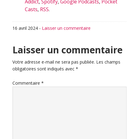
Addict
,
Spotify
,
Google Podcasts
,
Pocket
Casts
,
RSS
.
16 avril 2024
-
Laisser un commentaire
Interactions
Laisser un commentaire
du
Votre adresse e-mail ne sera pas publiée.
Les champs
obligatoires sont indiqués avec
*
lecteur
Commentaire
*