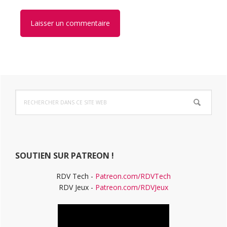
Barre
Rechercher
latérale
dans
ce
principale
site
Web
SOUTIEN SUR PATREON !
RDV Tech -
Patreon.com/RDVTech
RDV Jeux -
Patreon.com/RDVJeux