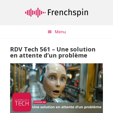
Passer
Passer
au
à
contenu
la
principal
barre
latérale
Menu
principale
RDV Tech 561 – Une solution
en attente d’un problème