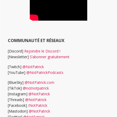
COMMUNAUTÉ ET RÉSEAUX
[Discord]
Rejoindre le Discord !
[Newsletter]
S’abonner gratuitement
[Twitch]
@NotPatrick
[YouTube]
@NotPatrickPodcasts
[BlueSky]
@NotPatrick.com
[TikTok]
@notnotpatrick
[Instagram]
@NotPatrick
[Threads]
@NotPatrick
[Facebook]
/NotPatrick
[Mastodon]
@NotPatrick
[Twitter]
@NotPatrick