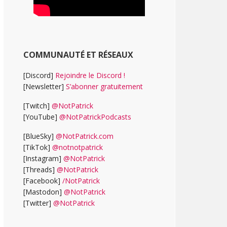
COMMUNAUTÉ ET RÉSEAUX
[Discord]
Rejoindre le Discord !
[Newsletter]
S’abonner gratuitement
[Twitch]
@NotPatrick
[YouTube]
@NotPatrickPodcasts
[BlueSky]
@NotPatrick.com
[TikTok]
@notnotpatrick
[Instagram]
@NotPatrick
[Threads]
@NotPatrick
[Facebook]
/NotPatrick
[Mastodon]
@NotPatrick
[Twitter]
@NotPatrick