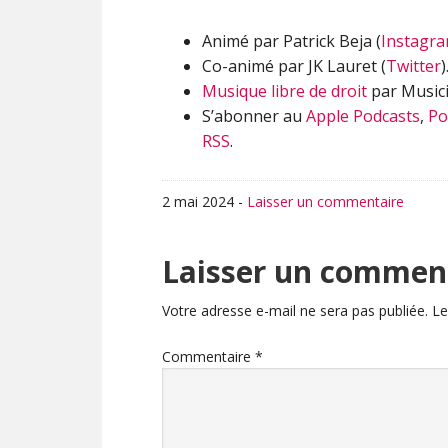
Animé par Patrick Beja (
Instagr
Co-animé par JK Lauret (
Twitter
)
Musique libre de droit
par Musici
S’abonner au
Apple Podcasts
,
Po
RSS
.
2 mai 2024
-
Laisser un commentaire
Interactions
Laisser un commen
du
Votre adresse e-mail ne sera pas publiée.
Le
lecteur
Commentaire
*