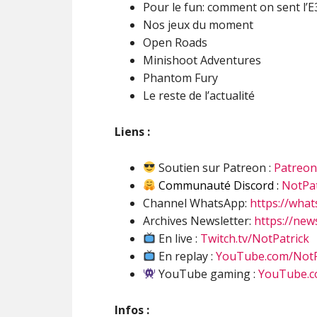
Pour le fun: comment on sent l’E
Nos jeux du moment
Open Roads
Minishoot Adventures
Phantom Fury
Le reste de l’actualité
Liens :
Soutien sur Patreon :
Patreo
Communauté Discord :
NotPat
Channel WhatsApp:
https://wha
Archives Newsletter:
https://new
En live :
Twitch.tv/NotPatrick
En replay :
YouTube.com/NotP
YouTube gaming :
YouTube.c
Infos :