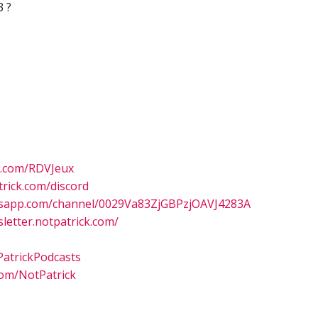
3 ?
n.com/RDVJeux
rick.com/discord
tsapp.com/channel/0029Va83ZjGBPzjOAVJ4283A
sletter.notpatrick.com/
atrickPodcasts
om/NotPatrick