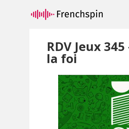
Passer
Passer
au
à
contenu
la
principal
barre
latérale
principale
RDV Jeux 345 
la foi