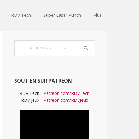
RDV Tech
Super Laser Punch
Plus
Barre
Rechercher
latérale
dans
ce
principale
site
Web
SOUTIEN SUR PATREON !
RDV Tech -
Patreon.com/RDVTech
RDV Jeux -
Patreon.com/RDVJeux