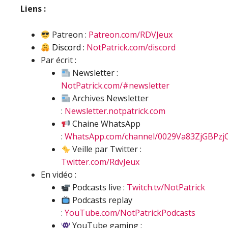
Liens :
Patreon :
Patreon.com/RDVJeux
Discord :
NotPatrick.com/discord
Par écrit :
Newsletter :
NotPatrick.com/#newsletter
Archives Newsletter
:
Newsletter.notpatrick.com
Chaine WhatsApp
:
WhatsApp.com/channel/0029Va83ZjGBPzj
Veille par Twitter :
Twitter.com/RdvJeux
En vidéo :
Podcasts live :
Twitch.tv/NotPatrick
Podcasts replay
:
YouTube.com/NotPatrickPodcasts
YouTube gaming :