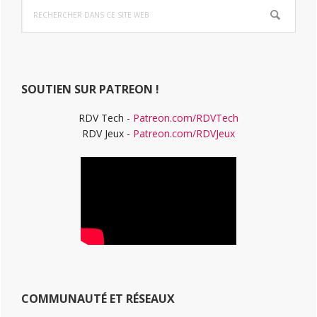
Rechercher
latérale
dans
ce
principale
site
Web
SOUTIEN SUR PATREON !
RDV Tech -
Patreon.com/RDVTech
RDV Jeux -
Patreon.com/RDVJeux
COMMUNAUTÉ ET RÉSEAUX