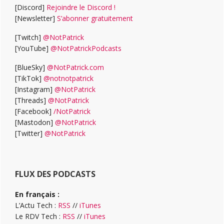
[Discord]
Rejoindre le Discord !
[Newsletter]
S’abonner gratuitement
[Twitch]
@NotPatrick
[YouTube]
@NotPatrickPodcasts
[BlueSky]
@NotPatrick.com
[TikTok]
@notnotpatrick
[Instagram]
@NotPatrick
[Threads]
@NotPatrick
[Facebook]
/NotPatrick
[Mastodon]
@NotPatrick
[Twitter]
@NotPatrick
FLUX DES PODCASTS
En français :
L’Actu Tech :
RSS
//
iTunes
Le RDV Tech :
RSS
//
iTunes