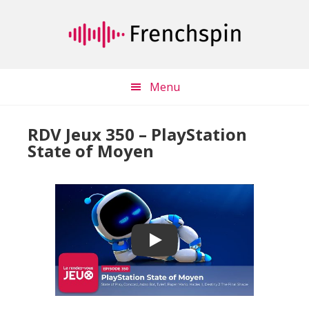
Passer
Passer
au
à
contenu
la
principal
barre
latérale
Menu
principale
RDV Jeux 350 – PlayStation
State of Moyen
Play