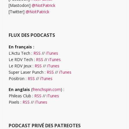
[Mastodon]
@NotPatrick
[Twitter]
@NotPatrick
FLUX DES PODCASTS
En français :
L’Actu Tech :
RSS
//
iTunes
Le RDV Tech :
RSS
//
iTunes
Le RDV Jeux :
RSS
//
iTunes
Super Laser Punch :
RSS
//
iTunes
Positron :
RSS
//
iTunes
En anglais
(
frenchspin.com
) :
Phileas Club :
RSS
//
iTunes
Pixels :
RSS
//
iTunes
PODCAST PRIVÉ DES PATREOTES