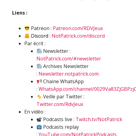
Liens :
Patreon :
Patreon.com/RDVJeux
Discord :
NotPatrick.com/discord
Par écrit :
Newsletter :
NotPatrick.com/#newsletter
Archives Newsletter
:
Newsletter.notpatrick.com
Chaine WhatsApp
:
WhatsApp.com/channel/0029Va83ZjGBPzj
Veille par Twitter :
Twitter.com/RdvJeux
En vidéo :
Podcasts live :
Twitch.tv/NotPatrick
Podcasts replay
:
YouTube.com/NotPatrickPodcasts