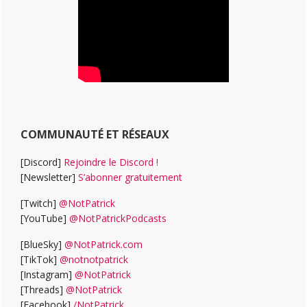
COMMUNAUTÉ ET RÉSEAUX
[Discord]
Rejoindre le Discord !
[Newsletter]
S’abonner gratuitement
[Twitch]
@NotPatrick
[YouTube]
@NotPatrickPodcasts
[BlueSky]
@NotPatrick.com
[TikTok]
@notnotpatrick
[Instagram]
@NotPatrick
[Threads]
@NotPatrick
[Facebook]
/NotPatrick