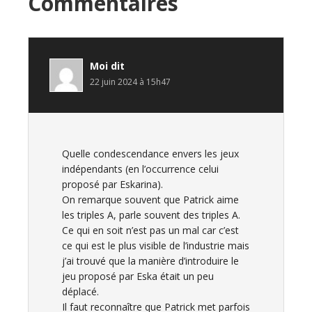
Interactions
Commentaires
du
lecteur
Moi
dit
22 juin 2024 à 15h47
Quelle condescendance envers les jeux
indépendants (en l’occurrence celui
proposé par Eskarina).
On remarque souvent que Patrick aime
les triples A, parle souvent des triples A.
Ce qui en soit n’est pas un mal car c’est
ce qui est le plus visible de l’industrie mais
j’ai trouvé que la manière d’introduire le
jeu proposé par Eska était un peu
déplacé.
Il faut reconnaître que Patrick met parfois