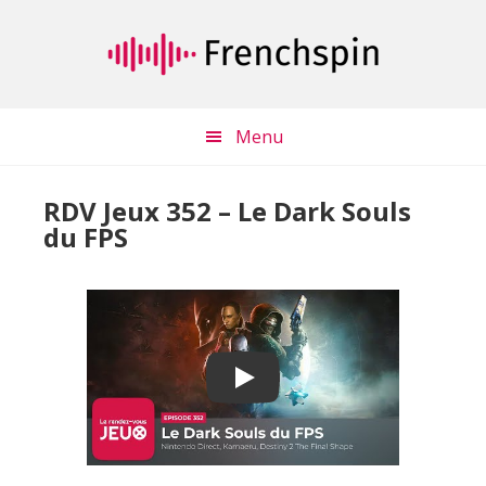
Passer
Passer
au
à
contenu
la
principal
barre
latérale
Menu
principale
RDV Jeux 352 – Le Dark Souls
du FPS
Play