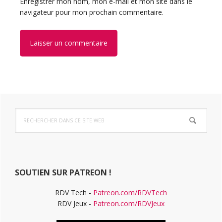
Enregistrer mon nom, mon e-mail et mon site dans le
navigateur pour mon prochain commentaire.
Barre
Rechercher
latérale
dans
ce
principale
site
Web
SOUTIEN SUR PATREON !
RDV Tech -
Patreon.com/RDVTech
RDV Jeux -
Patreon.com/RDVJeux