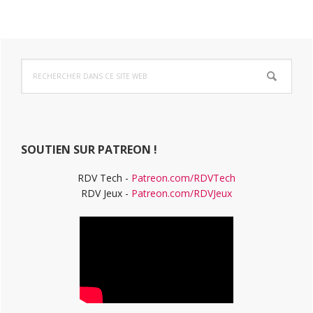
Barre
Rechercher
latérale
dans
ce
principale
site
Web
SOUTIEN SUR PATREON !
RDV Tech -
Patreon.com/RDVTech
RDV Jeux -
Patreon.com/RDVJeux