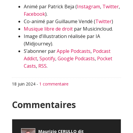
Animé par Patrick Beja (
Instagram
,
Twitter
,
Facebook
).
Co-animé par Guillaume Vendé (
Twitter
)
Musique libre de droit
par Musicincloud.
Image d’illustration réalisée par IA
(Midjourney).
S’abonner par
Apple Podcasts
,
Podcast
Addict
,
Spotify
,
Google Podcasts
,
Pocket
Casts
,
RSS
.
18 juin 2024
-
1 commentaire
Interactions
Commentaires
du
lecteur
Maurizio CERULLO
dit