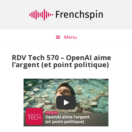
Passer
Passer
au
à
contenu
la
principal
barre
latérale
Menu
principale
RDV Tech 570 – OpenAI aime
l’argent (et point politique)
Play