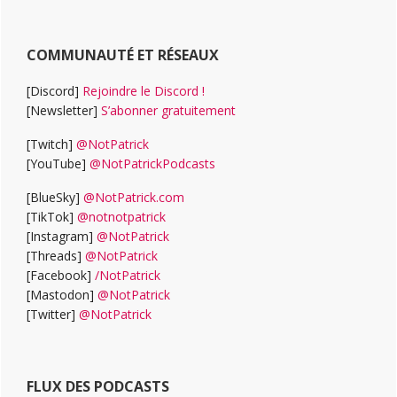
COMMUNAUTÉ ET RÉSEAUX
[Discord]
Rejoindre le Discord !
[Newsletter]
S’abonner gratuitement
[Twitch]
@NotPatrick
[YouTube]
@NotPatrickPodcasts
[BlueSky]
@NotPatrick.com
[TikTok]
@notnotpatrick
[Instagram]
@NotPatrick
[Threads]
@NotPatrick
[Facebook]
/NotPatrick
[Mastodon]
@NotPatrick
[Twitter]
@NotPatrick
FLUX DES PODCASTS