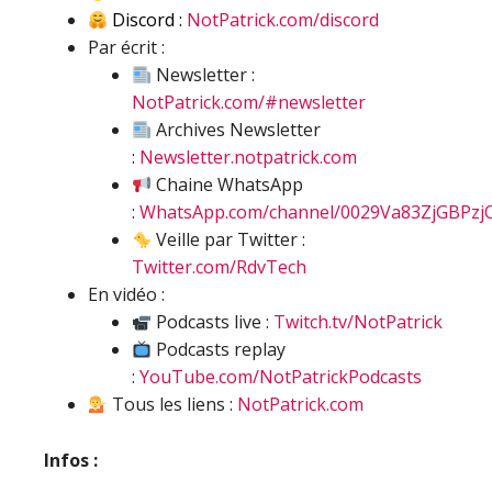
Discord :
NotPatrick.com/discord
Par écrit :
Newsletter :
NotPatrick.com/#newsletter
Archives Newsletter
:
Newsletter.notpatrick.com
Chaine WhatsApp
:
WhatsApp.com/channel/0029Va83ZjGBPzj
Veille par Twitter :
Twitter.com/RdvTech
En vidéo :
Podcasts live :
Twitch.tv/NotPatrick
Podcasts replay
:
YouTube.com/NotPatrickPodcasts
Tous les liens :
NotPatrick.com
Infos :