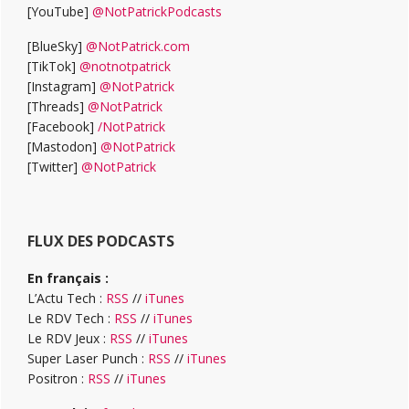
[YouTube]
@NotPatrickPodcasts
[BlueSky]
@NotPatrick.com
[TikTok]
@notnotpatrick
[Instagram]
@NotPatrick
[Threads]
@NotPatrick
[Facebook]
/NotPatrick
[Mastodon]
@NotPatrick
[Twitter]
@NotPatrick
FLUX DES PODCASTS
En français :
L’Actu Tech :
RSS
//
iTunes
Le RDV Tech :
RSS
//
iTunes
Le RDV Jeux :
RSS
//
iTunes
Super Laser Punch :
RSS
//
iTunes
Positron :
RSS
//
iTunes