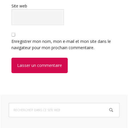
Site web
Enregistrer mon nom, mon e-mail et mon site dans le
navigateur pour mon prochain commentaire.
Barre
Rechercher
latérale
dans
ce
principale
site