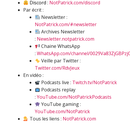
Discord :
NotPatrick.com/discord
Par écrit :
Newsletter :
NotPatrick.com/#newsletter
Archives Newsletter
:
Newsletter.notpatrick.com
Chaine WhatsApp
:
WhatsApp.com/channel/0029Va83ZjGBPzj
Veille par Twitter :
Twitter.com/RdvJeux
En vidéo :
Podcasts live :
Twitch.tv/NotPatrick
Podcasts replay
:
YouTube.com/NotPatrickPodcasts
YouTube gaming :
YouTube.com/NotPatrick
Tous les liens :
NotPatrick.com