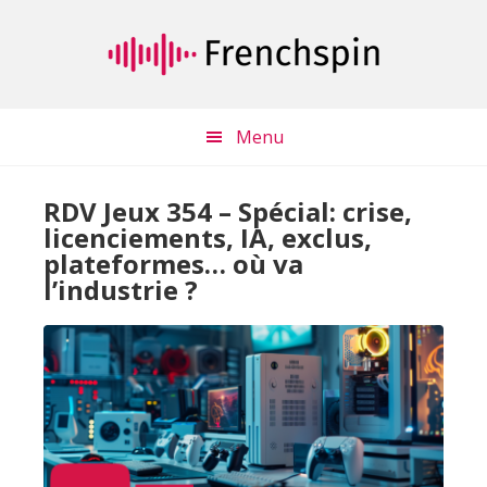
Passer
Passer
au
à
contenu
la
principal
barre
latérale
Menu
principale
RDV Jeux 354 – Spécial: crise,
licenciements, IA, exclus,
plateformes… où va
l’industrie ?