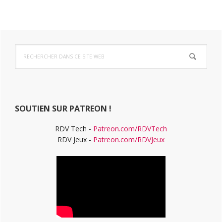
Barre
Rechercher
latérale
dans
ce
principale
site
Web
SOUTIEN SUR PATREON !
RDV Tech -
Patreon.com/RDVTech
RDV Jeux -
Patreon.com/RDVJeux