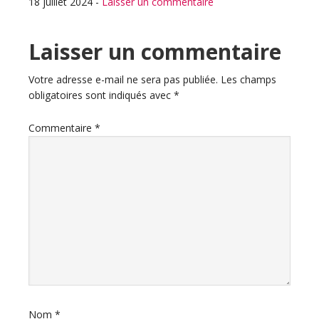
18 juillet 2024
-
Laisser un commentaire
Interactions
Laisser un commentaire
du
Votre adresse e-mail ne sera pas publiée.
Les champs
obligatoires sont indiqués avec
*
lecteur
Commentaire
*
Nom
*