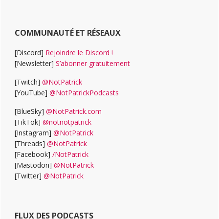
COMMUNAUTÉ ET RÉSEAUX
[Discord]
Rejoindre le Discord !
[Newsletter]
S’abonner gratuitement
[Twitch]
@NotPatrick
[YouTube]
@NotPatrickPodcasts
[BlueSky]
@NotPatrick.com
[TikTok]
@notnotpatrick
[Instagram]
@NotPatrick
[Threads]
@NotPatrick
[Facebook]
/NotPatrick
[Mastodon]
@NotPatrick
[Twitter]
@NotPatrick
FLUX DES PODCASTS