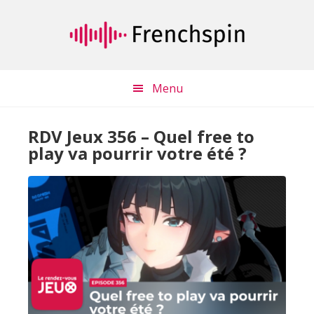
Passer
Passer
au
à
contenu
la
principal
barre
latérale
Menu
principale
RDV Jeux 356 – Quel free to
play va pourrir votre été ?