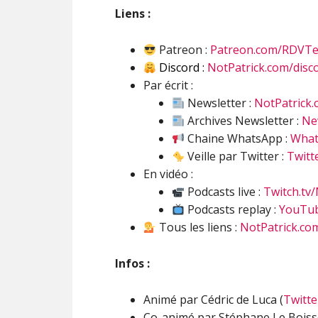
Liens :
Patreon :
Patreon.com/RDVT
Discord :
NotPatrick.com/disc
Par écrit :
Newsletter :
NotPatrick
Archives Newsletter :
Ne
Chaine WhatsApp :
What
Veille par Twitter :
Twitt
En vidéo :
Podcasts live :
Twitch.tv
Podcasts replay :
YouTub
Tous les liens :
NotPatrick.co
Infos :
Animé par Cédric de Luca (
Twitte
Co-animé par Stéphane Le Boisse