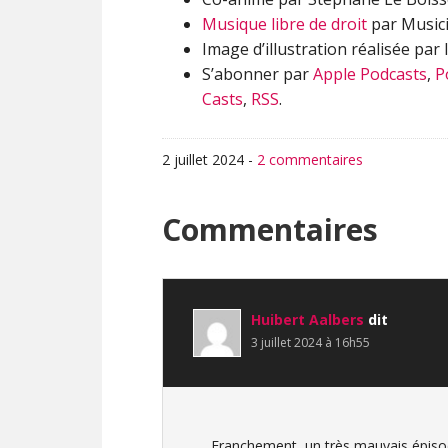
Musique libre de droit
par Musici
Image d’illustration réalisée par I
S’abonner par
Apple Podcasts
,
P
Casts
,
RSS
.
2 juillet 2024
-
2 commentaires
Interactions
Commentaires
du
lecteur
Huibert Aalbers
dit
3 juillet 2024 à 16h55
Franchement, un très mauvais épisod