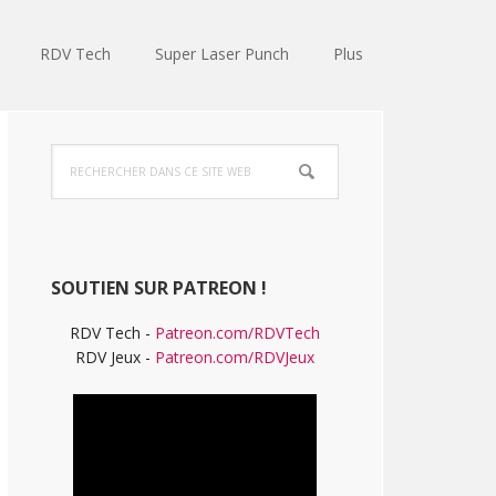
RDV Tech
Super Laser Punch
Plus
Barre
Rechercher
latérale
dans
ce
principale
site
Web
SOUTIEN SUR PATREON !
RDV Tech -
Patreon.com/RDVTech
RDV Jeux -
Patreon.com/RDVJeux