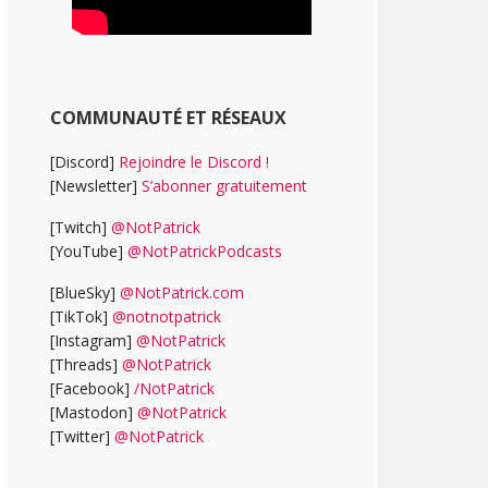
COMMUNAUTÉ ET RÉSEAUX
[Discord]
Rejoindre le Discord !
[Newsletter]
S’abonner gratuitement
[Twitch]
@NotPatrick
[YouTube]
@NotPatrickPodcasts
[BlueSky]
@NotPatrick.com
[TikTok]
@notnotpatrick
[Instagram]
@NotPatrick
[Threads]
@NotPatrick
[Facebook]
/NotPatrick
[Mastodon]
@NotPatrick
[Twitter]
@NotPatrick