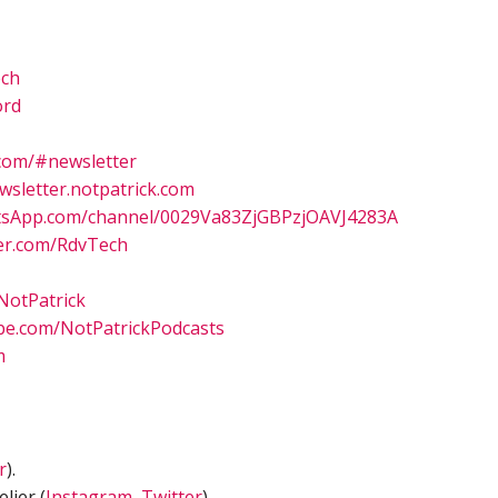
ech
ord
.com/#newsletter
wsletter.notpatrick.com
sApp.com/channel/0029Va83ZjGBPzjOAVJ4283A
er.com/RdvTech
/NotPatrick
e.com/NotPatrickPodcasts
m
r
).
lier (
Instagram
,
Twitter
).