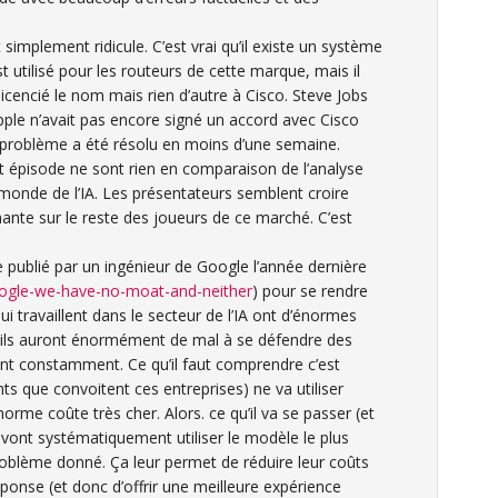
 simplement ridicule. C’est vrai qu’il existe un système
t utilisé pour les routeurs de cette marque, mais il
 licencié le nom mais rien d’autre à Cisco. Steve Jobs
pple n’avait pas encore signé un accord avec Cisco
e problème a été résolu en moins d’une semaine.
et épisode ne sont rien en comparaison de l’analyse
 monde de l’IA. Les présentateurs semblent croire
nte sur le reste des joueurs de ce marché. C’est
ne publié par un ingénieur de Google l’année dernière
oogle-we-have-no-moat-and-neither
) pour se rendre
i travaillent dans le secteur de l’IA ont d’énormes
u’ils auront énormément de mal à se défendre des
nt constamment. Ce qu’il faut comprendre c’est
nts que convoitent ces entreprises) ne va utiliser
orme coûte très cher. Alors. ce qu’il va se passer (et
il vont systématiquement utiliser le modèle le plus
roblème donné. Ça leur permet de réduire leur coûts
ponse (et donc d’offrir une meilleure expérience