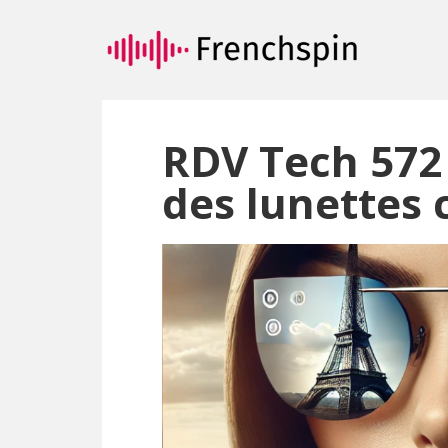
Passer
Passer
au
à
contenu
la
principal
barre
latérale
principale
RDV Tech 572
des lunettes 