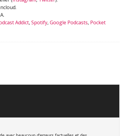
ncloud.
A.
odcast Addict
,
Spotify
,
Google Podcasts
,
Pocket
e avec beaucoup d’erreurs factuelles et des