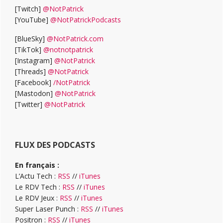
[Twitch]
@NotPatrick
[YouTube]
@NotPatrickPodcasts
[BlueSky]
@NotPatrick.com
[TikTok]
@notnotpatrick
[Instagram]
@NotPatrick
[Threads]
@NotPatrick
[Facebook]
/NotPatrick
[Mastodon]
@NotPatrick
[Twitter]
@NotPatrick
FLUX DES PODCASTS
En français :
L’Actu Tech :
RSS
//
iTunes
Le RDV Tech :
RSS
//
iTunes
Le RDV Jeux :
RSS
//
iTunes
Super Laser Punch :
RSS
//
iTunes
Positron :
RSS
//
iTunes