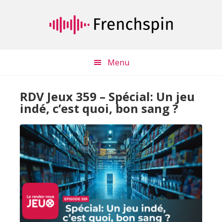
Passer
Passer
au
à
contenu
la
principal
barre
latérale
Menu
principale
RDV Jeux 359 – Spécial: Un jeu
indé, c’est quoi, bon sang ?