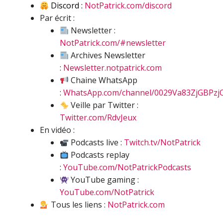
Discord :
NotPatrick.com/discord
Par écrit :
Newsletter :
NotPatrick.com/#newsletter
Archives Newsletter
:
Newsletter.notpatrick.com
Chaine WhatsApp
:
WhatsApp.com/channel/0029Va83ZjGBPzj
Veille par Twitter :
Twitter.com/RdvJeux
En vidéo :
Podcasts live :
Twitch.tv/NotPatrick
Podcasts replay
:
YouTube.com/NotPatrickPodcasts
YouTube gaming :
YouTube.com/NotPatrick
Tous les liens :
NotPatrick.com