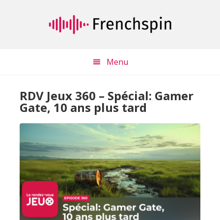
Passer
Passer
au
à
contenu
la
principal
barre
latérale
Menu
principale
RDV Jeux 360 – Spécial: Gamer
Gate, 10 ans plus tard