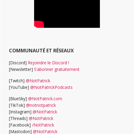
COMMUNAUTÉ ET RÉSEAUX
[Discord]
Rejoindre le Discord !
[Newsletter]
S’abonner gratuitement
[Twitch]
@NotPatrick
[YouTube]
@NotPatrickPodcasts
[BlueSky]
@NotPatrick.com
[TikTok]
@notnotpatrick
[Instagram]
@NotPatrick
[Threads]
@NotPatrick
[Facebook]
/NotPatrick
[Mastodon]
@NotPatrick