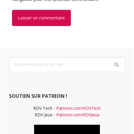
Barre
Rechercher
latérale
dans
ce
principale
site
Web
SOUTIEN SUR PATREON !
RDV Tech -
Patreon.com/RDVTech
RDV Jeux -
Patreon.com/RDVJeux