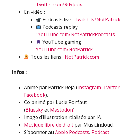
Twitter.com/RdvJeux
En vidéo :
Podcasts live :
Twitch.tv/NotPatrick
Podcasts replay
:
YouTube.com/NotPatrickPodcasts
YouTube gaming :
YouTube.com/NotPatrick
Tous les liens :
NotPatrick.com
Infos :
Animé par Patrick Beja (
Instagram
,
Twitter
,
Facebook
).
Co-animé par Lucie Ronfaut
(
Bluesky
et
Mastodon
)
Image d’illustration réalisée par IA.
Musique libre de droit
par Musicincloud.
S’abonner au
Apple Podcasts
,
Podcast