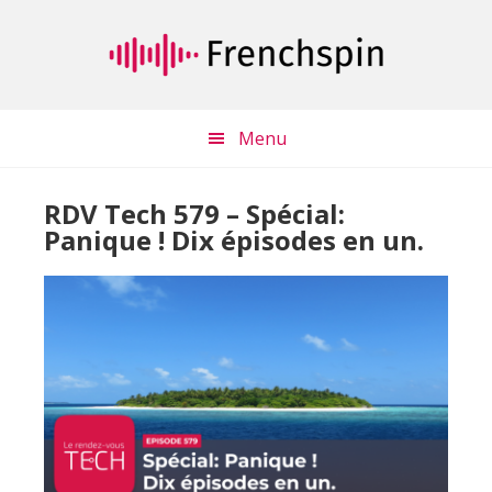
Passer
Passer
au
à
contenu
la
principal
barre
latérale
Menu
principale
RDV Tech 579 – Spécial:
Panique ! Dix épisodes en un.