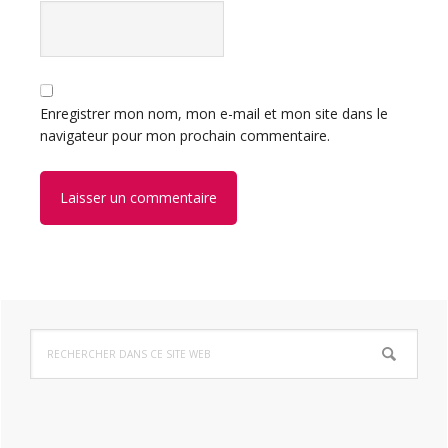
Enregistrer mon nom, mon e-mail et mon site dans le
navigateur pour mon prochain commentaire.
Barre
Rechercher
latérale
dans
ce
principale
site
Web