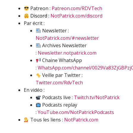
Patreon :
Patreon.com/RDVTech
Discord :
NotPatrick.com/discord
Par écrit :
Newsletter :
NotPatrick.com/#newsletter
Archives Newsletter
:
Newsletter.notpatrick.com
Chaine WhatsApp
:
WhatsApp.com/channel/0029Va83ZjGBPzj
Veille par Twitter :
Twitter.com/RdvTech
En vidéo :
Podcasts live :
Twitch.tv/NotPatrick
Podcasts replay
:
YouTube.com/NotPatrickPodcasts
Tous les liens :
NotPatrick.com