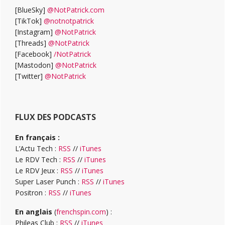
[BlueSky]
@NotPatrick.com
[TikTok]
@notnotpatrick
[Instagram]
@NotPatrick
[Threads]
@NotPatrick
[Facebook]
/NotPatrick
[Mastodon]
@NotPatrick
[Twitter]
@NotPatrick
FLUX DES PODCASTS
En français :
L’Actu Tech :
RSS
//
iTunes
Le RDV Tech :
RSS
//
iTunes
Le RDV Jeux :
RSS
//
iTunes
Super Laser Punch :
RSS
//
iTunes
Positron :
RSS
//
iTunes
En anglais
(
frenchspin.com
) :
Phileas Club :
RSS
//
iTunes