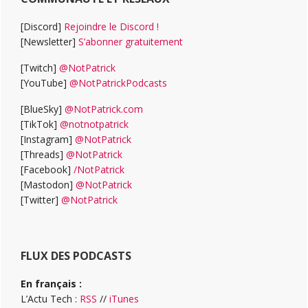
[Discord]
Rejoindre le Discord !
[Newsletter]
S’abonner gratuitement
[Twitch]
@NotPatrick
[YouTube]
@NotPatrickPodcasts
[BlueSky]
@NotPatrick.com
[TikTok]
@notnotpatrick
[Instagram]
@NotPatrick
[Threads]
@NotPatrick
[Facebook]
/NotPatrick
[Mastodon]
@NotPatrick
[Twitter]
@NotPatrick
FLUX DES PODCASTS
En français :
L’Actu Tech :
RSS
//
iTunes