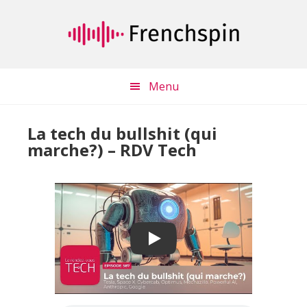
Passer
Passer
au
à
contenu
la
principal
barre
latérale
Menu
principale
La tech du bullshit (qui
marche?) – RDV Tech
Play