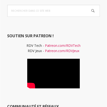
Barre
Rechercher
latérale
dans
ce
principale
site
Web
SOUTIEN SUR PATREON !
RDV Tech -
Patreon.com/RDVTech
RDV Jeux -
Patreon.com/RDVJeux
COMMUNAUTÉ ET RÉSEAUX