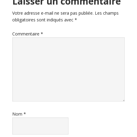
Interactions
Laisser un commentaire
du
Votre adresse e-mail ne sera pas publiée.
Les champs
obligatoires sont indiqués avec
*
lecteur
Commentaire
*
Nom
*