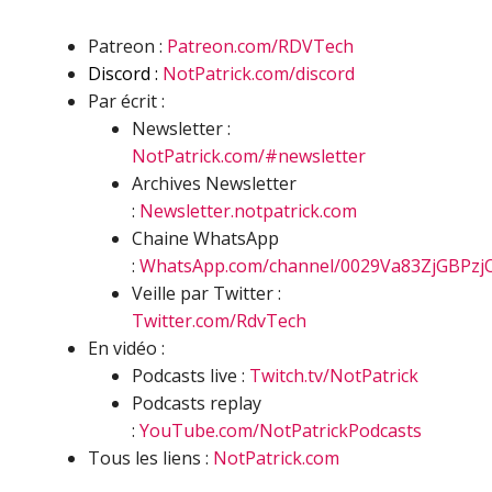
Patreon :
Patreon.com/RDVTech
Discord :
NotPatrick.com/discord
Par écrit :
Newsletter :
NotPatrick.com/#newsletter
Archives Newsletter
:
Newsletter.notpatrick.com
Chaine WhatsApp
:
WhatsApp.com/channel/0029Va83ZjGBPzj
Veille par Twitter :
Twitter.com/RdvTech
En vidéo :
Podcasts live :
Twitch.tv/NotPatrick
Podcasts replay
:
YouTube.com/NotPatrickPodcasts
Tous les liens :
NotPatrick.com