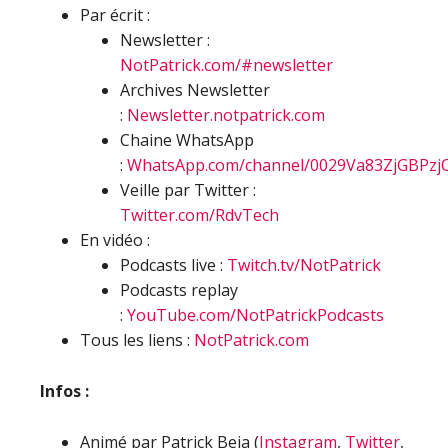
Par écrit :
Newsletter :
NotPatrick.com/#newsletter
Archives Newsletter
:
Newsletter.notpatrick.com
Chaine WhatsApp
:
WhatsApp.com/channel/0029Va83ZjGBPzj
Veille par Twitter :
Twitter.com/RdvTech
En vidéo :
Podcasts live :
Twitch.tv/NotPatrick
Podcasts replay
:
YouTube.com/NotPatrickPodcasts
Tous les liens :
NotPatrick.com
Infos :
Animé par Patrick Beja (
Instagram
,
Twitter
,