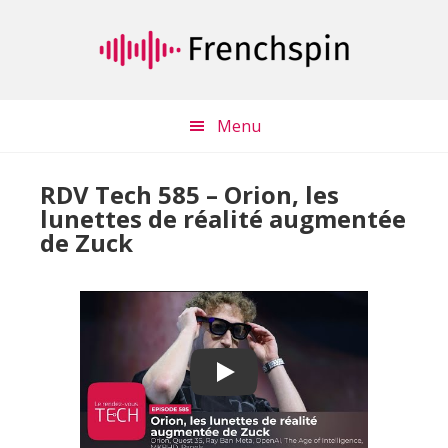
Passer
Passer
au
à
contenu
la
principal
barre
latérale
Menu
principale
RDV Tech 585 – Orion, les
lunettes de réalité augmentée
de Zuck
Play