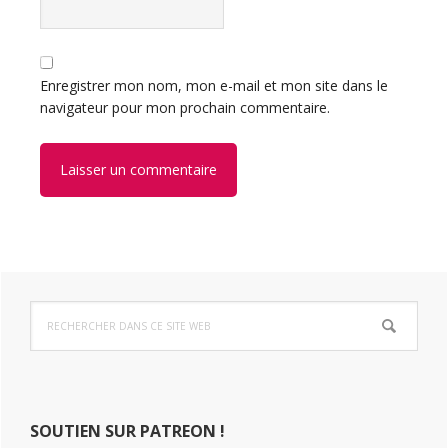
Enregistrer mon nom, mon e-mail et mon site dans le
navigateur pour mon prochain commentaire.
Barre
Rechercher
latérale
dans
ce
principale
site
Web
SOUTIEN SUR PATREON !