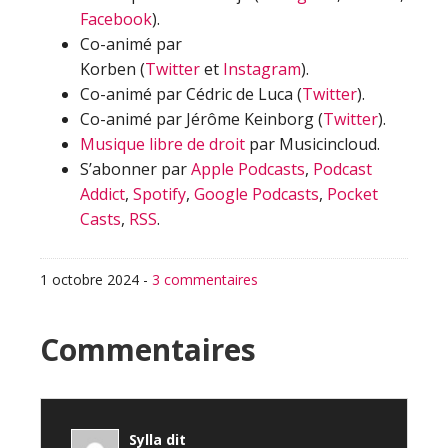
Facebook
).
Co-animé par
Korben (
Twitter
et
Instagram
).
Co-animé par Cédric de Luca (
Twitter
).
Co-animé par Jérôme Keinborg (
Twitter
).
Musique libre de droit
par Musicincloud.
S’abonner par
Apple Podcasts
,
Podcast
Addict
,
Spotify
,
Google Podcasts
,
Pocket
Casts
,
RSS
.
1 octobre 2024
-
3 commentaires
Interactions
Commentaires
du
lecteur
Sylla
dit