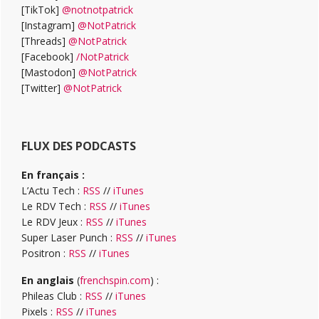
[TikTok]
@notnotpatrick
[Instagram]
@NotPatrick
[Threads]
@NotPatrick
[Facebook]
/NotPatrick
[Mastodon]
@NotPatrick
[Twitter]
@NotPatrick
FLUX DES PODCASTS
En français :
L’Actu Tech :
RSS
//
iTunes
Le RDV Tech :
RSS
//
iTunes
Le RDV Jeux :
RSS
//
iTunes
Super Laser Punch :
RSS
//
iTunes
Positron :
RSS
//
iTunes
En anglais
(
frenchspin.com
) :
Phileas Club :
RSS
//
iTunes
Pixels :
RSS
//
iTunes