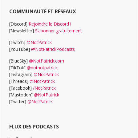
COMMUNAUTÉ ET RÉSEAUX
[Discord]
Rejoindre le Discord !
[Newsletter]
S’abonner gratuitement
[Twitch]
@NotPatrick
[YouTube]
@NotPatrickPodcasts
[BlueSky]
@NotPatrick.com
[TikTok]
@notnotpatrick
[Instagram]
@NotPatrick
[Threads]
@NotPatrick
[Facebook]
/NotPatrick
[Mastodon]
@NotPatrick
[Twitter]
@NotPatrick
FLUX DES PODCASTS