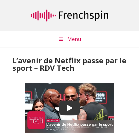
Passer
Passer
au
à
contenu
la
principal
barre
latérale
Menu
principale
L’avenir de Netflix passe par le
sport – RDV Tech
Play