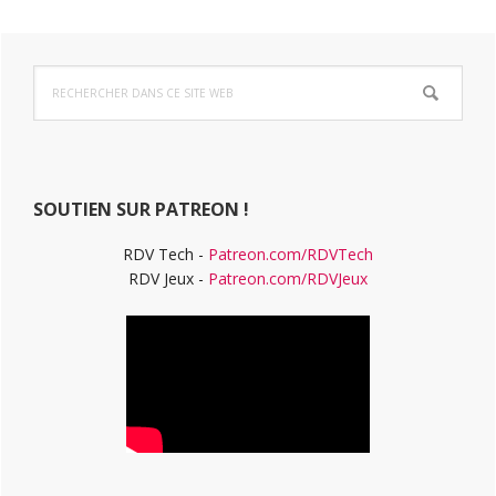
Barre
Rechercher
latérale
dans
ce
principale
site
Web
SOUTIEN SUR PATREON !
RDV Tech -
Patreon.com/RDVTech
RDV Jeux -
Patreon.com/RDVJeux