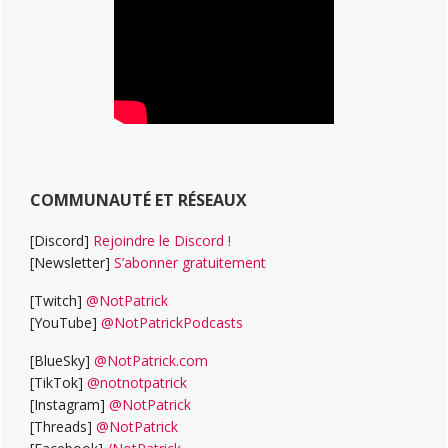
COMMUNAUTÉ ET RÉSEAUX
[Discord]
Rejoindre le Discord !
[Newsletter]
S’abonner gratuitement
[Twitch]
@NotPatrick
[YouTube]
@NotPatrickPodcasts
[BlueSky]
@NotPatrick.com
[TikTok]
@notnotpatrick
[Instagram]
@NotPatrick
[Threads]
@NotPatrick