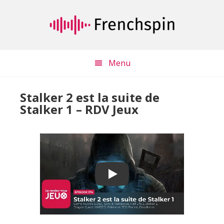
Passer
Passer
au
à
contenu
la
principal
barre
latérale
Menu
principale
Stalker 2 est la suite de
Stalker 1 – RDV Jeux
Play