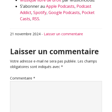
Musique libre de droit
par Musicincloud.
S’abonner au
Apple Podcasts
,
Podcast
Addict
,
Spotify
,
Google Podcasts
,
Pocket
Casts
,
RSS
.
21 novembre 2024
-
Laisser un commentaire
Interactions
Laisser un commentaire
du
Votre adresse e-mail ne sera pas publiée.
Les champs
obligatoires sont indiqués avec
*
lecteur
Commentaire
*