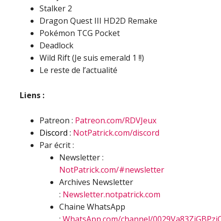
Stalker 2
Dragon Quest III HD2D Remake
Pokémon TCG Pocket
Deadlock
Wild Rift (Je suis emerald 1 !!)
Le reste de l’actualité
Liens :
Patreon :
Patreon.com/RDVJeux
Discord :
NotPatrick.com/discord
Par écrit :
Newsletter :
NotPatrick.com/#newsletter
Archives Newsletter
:
Newsletter.notpatrick.com
Chaine WhatsApp
:
WhatsApp.com/channel/0029Va83ZjGBPzj