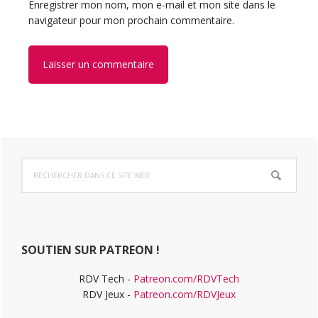
Enregistrer mon nom, mon e-mail et mon site dans le
navigateur pour mon prochain commentaire.
Barre
Rechercher
latérale
dans
ce
principale
site
Web
SOUTIEN SUR PATREON !
RDV Tech -
Patreon.com/RDVTech
RDV Jeux -
Patreon.com/RDVJeux