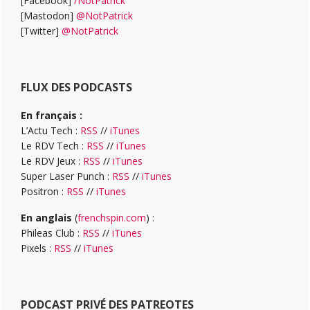
[Facebook]
/NotPatrick
[Mastodon]
@NotPatrick
[Twitter]
@NotPatrick
FLUX DES PODCASTS
En français :
L’Actu Tech :
RSS
//
iTunes
Le RDV Tech :
RSS
//
iTunes
Le RDV Jeux :
RSS
//
iTunes
Super Laser Punch :
RSS
//
iTunes
Positron :
RSS
//
iTunes
En anglais
(
frenchspin.com
) :
Phileas Club :
RSS
//
iTunes
Pixels :
RSS
//
iTunes
PODCAST PRIVÉ DES PATREOTES