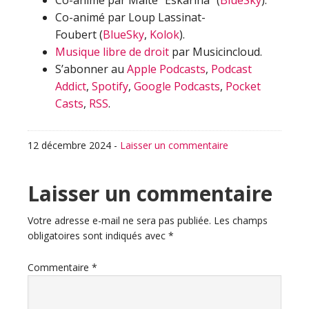
Co-animé par Maïté “Eskarina” (
BlueSky
).
Co-animé par Loup Lassinat-
Foubert (
BlueSky
,
Kolok
).
Musique libre de droit
par Musicincloud.
S’abonner au
Apple Podcasts
,
Podcast
Addict
,
Spotify
,
Google Podcasts
,
Pocket
Casts
,
RSS
.
12 décembre 2024
-
Laisser un commentaire
Interactions
Laisser un commentaire
du
Votre adresse e-mail ne sera pas publiée.
Les champs
obligatoires sont indiqués avec
*
lecteur
Commentaire
*