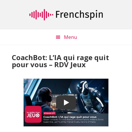
Passer
Passer
au
à
contenu
la
principal
barre
latérale
Menu
principale
CoachBot: L’IA qui rage quit
pour vous – RDV Jeux
Play