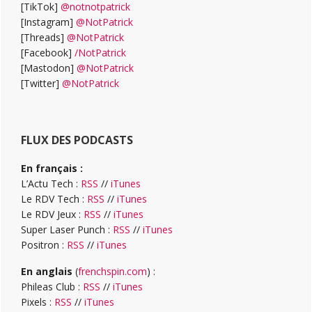
[TikTok]
@notnotpatrick
[Instagram]
@NotPatrick
[Threads]
@NotPatrick
[Facebook]
/NotPatrick
[Mastodon]
@NotPatrick
[Twitter]
@NotPatrick
FLUX DES PODCASTS
En français :
L’Actu Tech :
RSS
//
iTunes
Le RDV Tech :
RSS
//
iTunes
Le RDV Jeux :
RSS
//
iTunes
Super Laser Punch :
RSS
//
iTunes
Positron :
RSS
//
iTunes
En anglais
(
frenchspin.com
) :
Phileas Club :
RSS
//
iTunes
Pixels :
RSS
//
iTunes