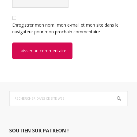
Enregistrer mon nom, mon e-mail et mon site dans le
navigateur pour mon prochain commentaire.
Barre
Rechercher
latérale
dans
ce
principale
site
Web
SOUTIEN SUR PATREON !