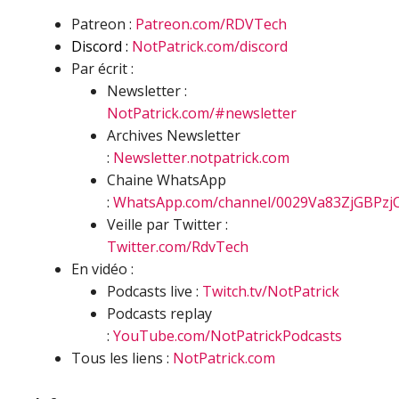
Patreon :
Patreon.com/RDVTech
Discord :
NotPatrick.com/discord
Par écrit :
Newsletter :
NotPatrick.com/#newsletter
Archives Newsletter
:
Newsletter.notpatrick.com
Chaine WhatsApp
:
WhatsApp.com/channel/0029Va83ZjGBPzj
Veille par Twitter :
Twitter.com/RdvTech
En vidéo :
Podcasts live :
Twitch.tv/NotPatrick
Podcasts replay
:
YouTube.com/NotPatrickPodcasts
Tous les liens :
NotPatrick.com