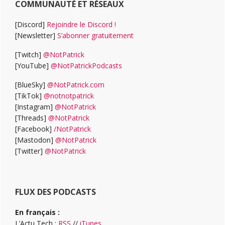
COMMUNAUTÉ ET RÉSEAUX
[Discord]
Rejoindre le Discord !
[Newsletter]
S’abonner gratuitement
[Twitch]
@NotPatrick
[YouTube]
@NotPatrickPodcasts
[BlueSky]
@NotPatrick.com
[TikTok]
@notnotpatrick
[Instagram]
@NotPatrick
[Threads]
@NotPatrick
[Facebook]
/NotPatrick
[Mastodon]
@NotPatrick
[Twitter]
@NotPatrick
FLUX DES PODCASTS
En français :
L’Actu Tech :
RSS
//
iTunes