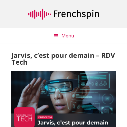
Passer
Passer
au
à
contenu
la
principal
barre
latérale
Menu
principale
Jarvis, c’est pour demain – RDV
Tech