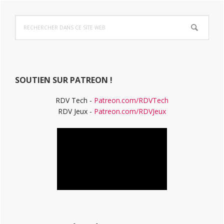
Barre
Rechercher
latérale
dans
ce
principale
site
Web
SOUTIEN SUR PATREON !
RDV Tech -
Patreon.com/RDVTech
RDV Jeux -
Patreon.com/RDVJeux