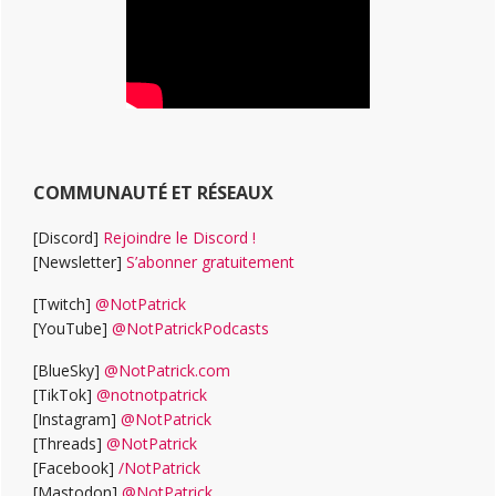
COMMUNAUTÉ ET RÉSEAUX
[Discord]
Rejoindre le Discord !
[Newsletter]
S’abonner gratuitement
[Twitch]
@NotPatrick
[YouTube]
@NotPatrickPodcasts
[BlueSky]
@NotPatrick.com
[TikTok]
@notnotpatrick
[Instagram]
@NotPatrick
[Threads]
@NotPatrick
[Facebook]
/NotPatrick
[Mastodon]
@NotPatrick