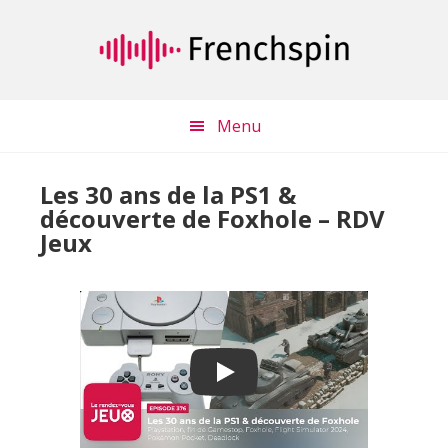
Passer
Passer
au
à
contenu
la
principal
barre
latérale
Menu
principale
Les 30 ans de la PS1 &
découverte de Foxhole – RDV
Jeux
Play