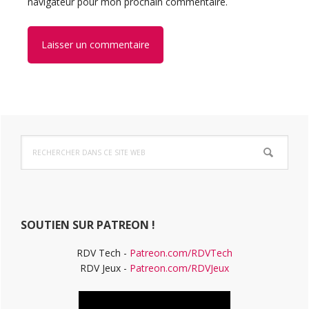
navigateur pour mon prochain commentaire.
Barre
Rechercher
latérale
dans
ce
principale
site
Web
SOUTIEN SUR PATREON !
RDV Tech -
Patreon.com/RDVTech
RDV Jeux -
Patreon.com/RDVJeux