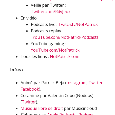
Veille par Twitter :
Twitter.com/RdvJeux
En vidéo :
Podcasts live :
Twitch.tv/NotPatrick
Podcasts replay
:
YouTube.com/NotPatrickPodcasts
YouTube gaming :
YouTube.com/NotPatrick
Tous les liens :
NotPatrick.com
Infos :
Animé par Patrick Beja (
Instagram
,
Twitter
,
Facebook
).
Co-animé par Valentin Cebo (Noddus)
(
Twitter
).
Musique libre de droit
par Musicincloud.
S’abonner au
Apple Podcasts
,
Podcast