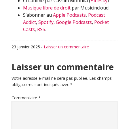
Co-animé par Cassim Montilla (
Bluesky
).
Musique libre de droit
par Musicincloud.
S’abonner au
Apple Podcasts
,
Podcast
Addict
,
Spotify
,
Google Podcasts
,
Pocket
Casts
,
RSS
.
23 janvier 2025
-
Laisser un commentaire
Interactions
Laisser un commentaire
du
Votre adresse e-mail ne sera pas publiée.
Les champs
obligatoires sont indiqués avec
*
lecteur
Commentaire
*