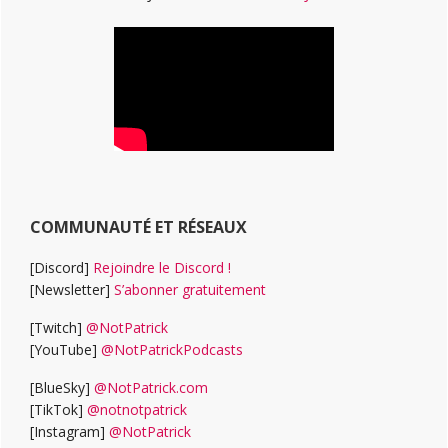
COMMUNAUTÉ ET RÉSEAUX
[Discord]
Rejoindre le Discord !
[Newsletter]
S’abonner gratuitement
[Twitch]
@NotPatrick
[YouTube]
@NotPatrickPodcasts
[BlueSky]
@NotPatrick.com
[TikTok]
@notnotpatrick
[Instagram]
@NotPatrick