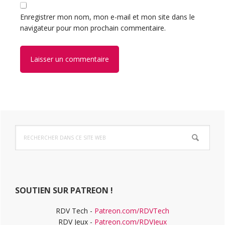
Enregistrer mon nom, mon e-mail et mon site dans le
navigateur pour mon prochain commentaire.
Barre
Rechercher
latérale
dans
ce
principale
site
Web
SOUTIEN SUR PATREON !
RDV Tech -
Patreon.com/RDVTech
RDV Jeux -
Patreon.com/RDVJeux