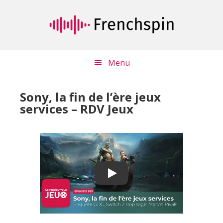
Passer
Passer
au
à
contenu
la
principal
barre
latérale
Menu
principale
Sony, la fin de l’ère jeux
services – RDV Jeux
Play