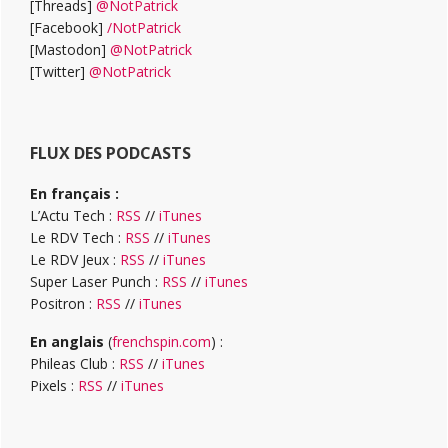
[Threads]
@NotPatrick
[Facebook]
/NotPatrick
[Mastodon]
@NotPatrick
[Twitter]
@NotPatrick
FLUX DES PODCASTS
En français :
L’Actu Tech :
RSS
//
iTunes
Le RDV Tech :
RSS
//
iTunes
Le RDV Jeux :
RSS
//
iTunes
Super Laser Punch :
RSS
//
iTunes
Positron :
RSS
//
iTunes
En anglais
(
frenchspin.com
) :
Phileas Club :
RSS
//
iTunes
Pixels :
RSS
//
iTunes