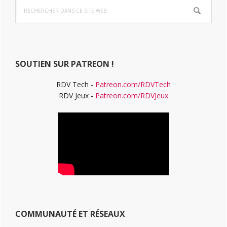
Rechercher
latérale
dans
ce
principale
site
Web
SOUTIEN SUR PATREON !
RDV Tech -
Patreon.com/RDVTech
RDV Jeux -
Patreon.com/RDVJeux
COMMUNAUTÉ ET RÉSEAUX