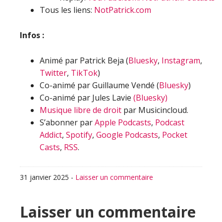
Tous les liens:
NotPatrick.com
Infos :
Animé par Patrick Beja (
Bluesky
,
Instagram
,
Twitter
,
TikTok
)
Co-animé par Guillaume Vendé (
Bluesky
)
Co-animé par Jules Lavie
(Bluesky)
Musique libre de droit
par Musicincloud.
S’abonner par
Apple Podcasts
,
Podcast
Addict
,
Spotify
,
Google Podcasts
,
Pocket
Casts
,
RSS
.
31 janvier 2025
-
Laisser un commentaire
Interactions
Laisser un commentaire