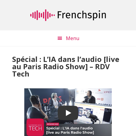
Passer
Passer
au
à
contenu
la
principal
barre
latérale
Menu
principale
Spécial : L’IA dans l’audio [live
au Paris Radio Show] – RDV
Tech
Play