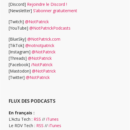
[Discord]
Rejoindre le Discord !
[Newsletter]
S’abonner gratuitement
[Twitch]
@NotPatrick
[YouTube]
@NotPatrickPodcasts
[BlueSky]
@NotPatrick.com
[TikTok]
@notnotpatrick
[Instagram]
@NotPatrick
[Threads]
@NotPatrick
[Facebook]
/NotPatrick
[Mastodon]
@NotPatrick
[Twitter]
@NotPatrick
FLUX DES PODCASTS
En français :
L’Actu Tech :
RSS
//
iTunes
Le RDV Tech :
RSS
//
iTunes