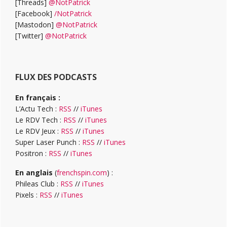
[Threads]
@NotPatrick
[Facebook]
/NotPatrick
[Mastodon]
@NotPatrick
[Twitter]
@NotPatrick
FLUX DES PODCASTS
En français :
L’Actu Tech :
RSS
//
iTunes
Le RDV Tech :
RSS
//
iTunes
Le RDV Jeux :
RSS
//
iTunes
Super Laser Punch :
RSS
//
iTunes
Positron :
RSS
//
iTunes
En anglais
(
frenchspin.com
) :
Phileas Club :
RSS
//
iTunes
Pixels :
RSS
//
iTunes