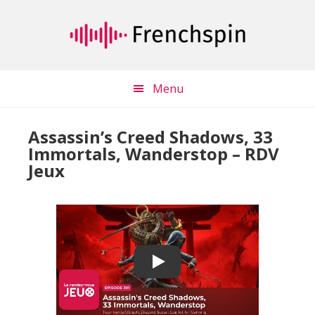
Passer
Passer
au
à
contenu
la
principal
barre
latérale
Menu
principale
Assassin’s Creed Shadows, 33
Immortals, Wanderstop – RDV
Jeux
Play