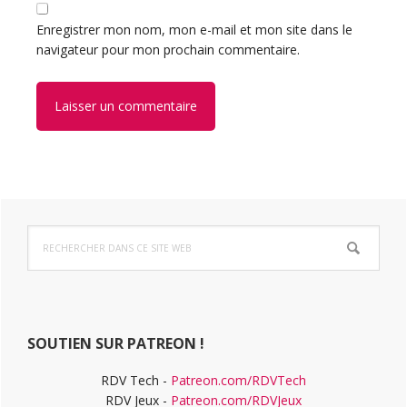
Enregistrer mon nom, mon e-mail et mon site dans le
navigateur pour mon prochain commentaire.
Barre
Rechercher
latérale
dans
ce
principale
site
Web
SOUTIEN SUR PATREON !
RDV Tech -
Patreon.com/RDVTech
RDV Jeux -
Patreon.com/RDVJeux