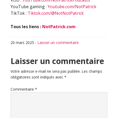
VOD :
YouTube.com/NotPatrickPodcasts
YouTube gaming :
Youtube.com/NotPatrick
TikTok :
Tiktok.com/@NotNotPatrick
Tous les liens :
NotPatrick.com
20 mars 2025
-
Laisser un commentaire
Interactions
Laisser un commentaire
du
Votre adresse e-mail ne sera pas publiée.
Les champs
obligatoires sont indiqués avec
*
lecteur
Commentaire
*