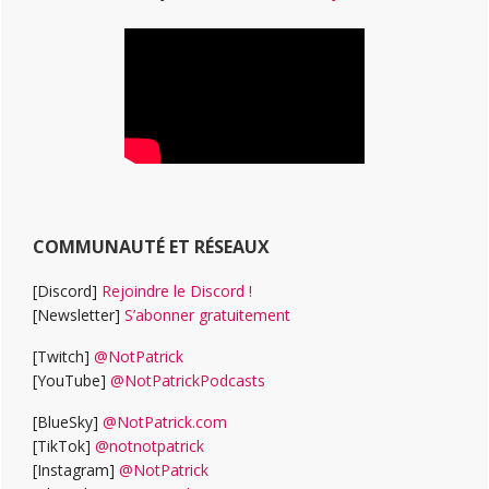
COMMUNAUTÉ ET RÉSEAUX
[Discord]
Rejoindre le Discord !
[Newsletter]
S’abonner gratuitement
[Twitch]
@NotPatrick
[YouTube]
@NotPatrickPodcasts
[BlueSky]
@NotPatrick.com
[TikTok]
@notnotpatrick
[Instagram]
@NotPatrick