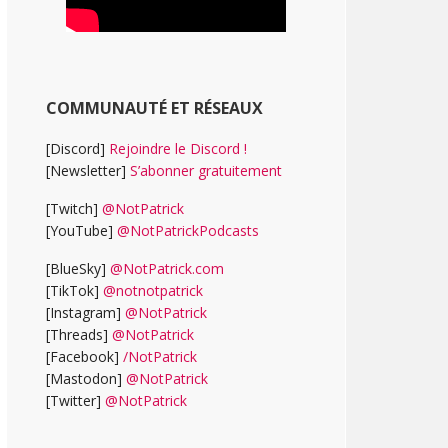
COMMUNAUTÉ ET RÉSEAUX
[Discord]
Rejoindre le Discord !
[Newsletter]
S’abonner gratuitement
[Twitch]
@NotPatrick
[YouTube]
@NotPatrickPodcasts
[BlueSky]
@NotPatrick.com
[TikTok]
@notnotpatrick
[Instagram]
@NotPatrick
[Threads]
@NotPatrick
[Facebook]
/NotPatrick
[Mastodon]
@NotPatrick
[Twitter]
@NotPatrick