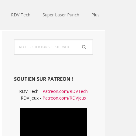
RDV Tech
Super Laser Punch
Plus
Barre
Rechercher
latérale
dans
ce
principale
site
Web
SOUTIEN SUR PATREON !
RDV Tech -
Patreon.com/RDVTech
RDV Jeux -
Patreon.com/RDVJeux