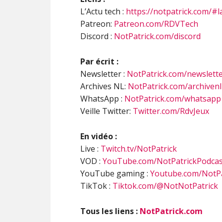
L’Actu tech :
https://notpatrick.com/#l
Patreon:
Patreon.com/RDVTech
Discord :
NotPatrick.com/discord
Par écrit :
Newsletter :
NotPatrick.com/newslett
Archives NL:
NotPatrick.com/archivenl
WhatsApp :
NotPatrick.com/whatsapp
Veille Twitter:
Twitter.com/RdvJeux
En vidéo :
Live :
Twitch.tv/NotPatrick
VOD :
YouTube.com/NotPatrickPodcas
YouTube gaming :
Youtube.com/NotPa
TikTok :
Tiktok.com/@NotNotPatrick
Tous les liens :
NotPatrick.com