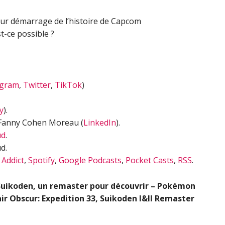
eur démarrage de l’histoire de Capcom
t-ce possible ?
agram
,
Twitter
,
TikTok
)
y
).
 Fanny Cohen Moreau (
LinkedIn
).
ud
.
d.
 Addict
,
Spotify
,
Google Podcasts
,
Pocket Casts
,
RSS
.
 Suikoden, un remaster pour découvrir – Pokémon
ir Obscur: Expedition 33, Suikoden I&II Remaster